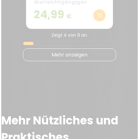
drei leichtgängigen
Schubladen
24,99
€
Zeigt
4
von
9
an.
Mehr anzeigen
.
Mehr Nützliches und
Praktisches