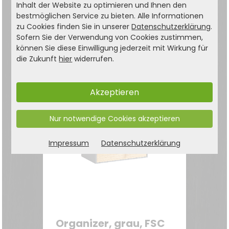
Inhalt der Website zu optimieren und Ihnen den
Nussschale, Bambus
bestmöglichen Service zu bieten. Alle Informationen
Inklusive Nussknacker –
zu Cookies finden Sie in unserer
Datenschutzerklärung
.
Robuster Nussknacker aus
Sofern Sie der Verwendung von Cookies zustimmen,
können Sie diese Einwilligung jederzeit mit Wirkung für
Metall direkt in der Schale
17,99
€
die Zukunft
hier
widerrufen.
integriert
22,99 €
Akzeptieren
Nur notwendige Cookies akzeptieren
Impressum
Datenschutzerklärung
Organizer, grau, FSC