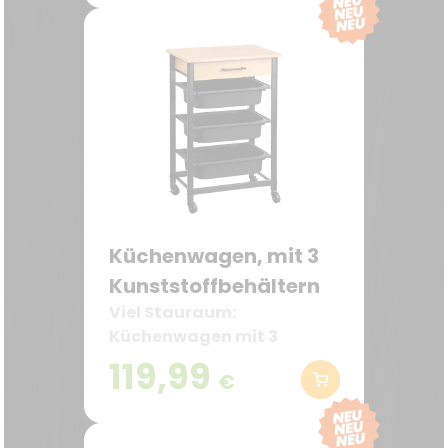
Küchenwagen, mit 3
Kunststoffbehältern
Viel Stauraum:
Küchenwagen mit 3
herausnehmbaren
119,99
€
Kunststoffbehältern und 1
Schublade – ideal für
Vorräte, Geschirr oder