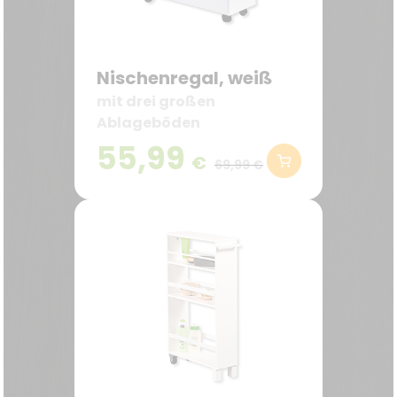
Nischenregal, weiß
mit drei großen
Ablageböden
55,99
€
69,99 €