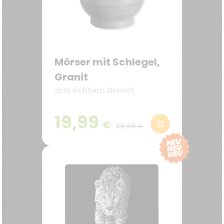
Mörser mit Schlegel,
Granit
aus echtem Granit
19,99
€
29,99 €