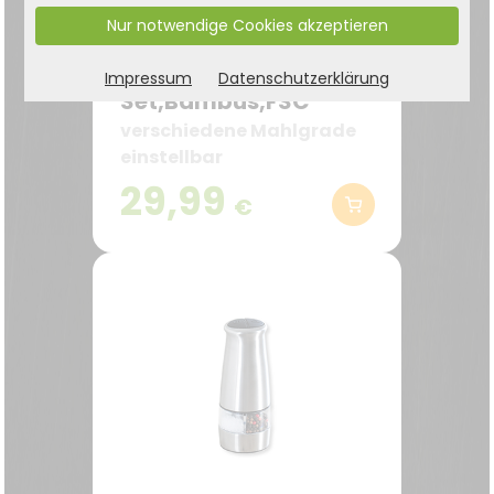
Nur notwendige Cookies akzeptieren
Pfeffermühle,Salzstreuer,
Impressum
Datenschutzerklärung
Set,Bambus,FSC
verschiedene Mahlgrade
einstellbar
29,99
€