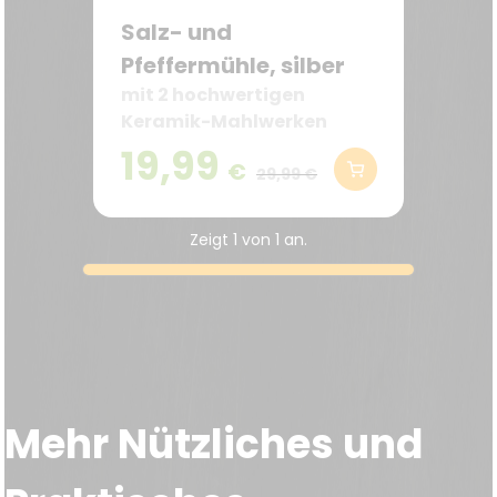
Salz- und
Pfeffermühle, silber
mit 2 hochwertigen
Keramik-Mahlwerken
19,99
€
29,99 €
Zeigt
1
von
1
an.
Mehr Nützliches und