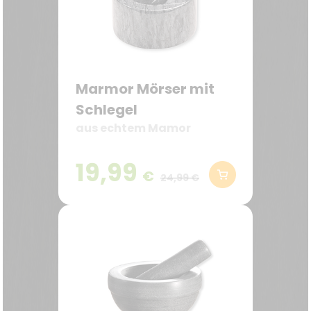
Marmor Mörser mit
Schlegel
aus echtem Mamor
19,99
€
24,99 €