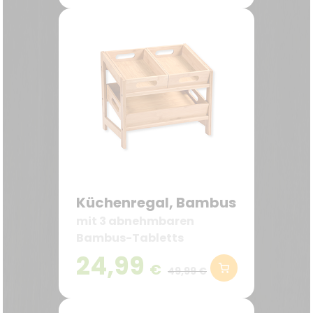
Küchenregal, Bambus
mit 3 abnehmbaren
Bambus-Tabletts
24,99
€
49,99 €