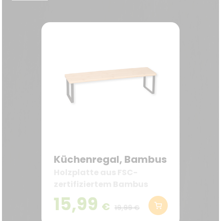
Küchenregal, Bambus
Holzplatte aus FSC-
zertifiziertem Bambus
15,99
€
19,99 €