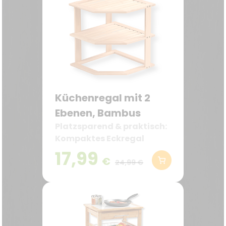
Küchenregal mit 2
Ebenen, Bambus
Platzsparend & praktisch:
Kompaktes Eckregal
(25x25x27 cm) – perfekt
17,99
€
zur Nutzung von Ecken in
24,99 €
Küche, Bad oder Büro