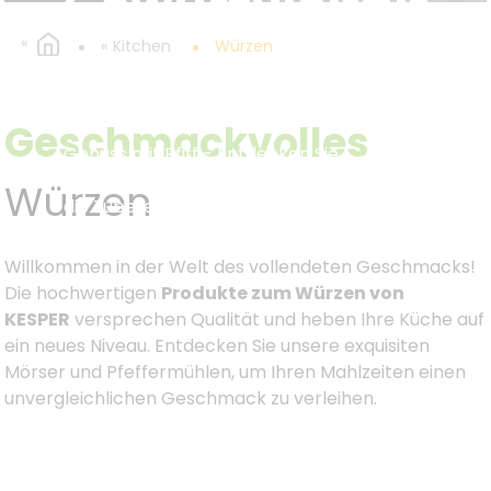
Gewürzvielfalt
Kitchen
Würzen
Geschmackvolles
Genuss mit Pfiff - Entdecken Sie
Produkte zum Würzen von KESPER
für
Würzen
die Zubereitung von kulinarischen
Meisterwerken.
Willkommen in der Welt des vollendeten Geschmacks!
Die hochwertigen
Produkte zum Würzen von
KESPER
versprechen Qualität und heben Ihre Küche auf
ein neues Niveau. Entdecken Sie unsere exquisiten
Mörser und Pfeffermühlen, um Ihren Mahlzeiten einen
unvergleichlichen Geschmack zu verleihen.