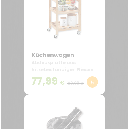
Küchenwagen
Abdeckplatte aus
hitzebeständigen Fliesen
77,99
€
119,99 €