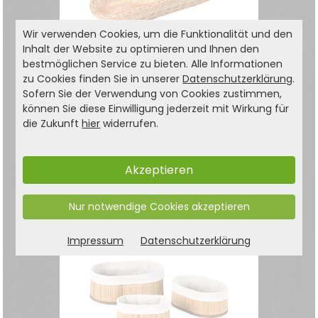
Wir verwenden Cookies, um die Funktionalität und den
Inhalt der Website zu optimieren und Ihnen den
bestmöglichen Service zu bieten. Alle Informationen
zu Cookies finden Sie in unserer
Datenschutzerklärung
.
Baguette-Korb,
Sofern Sie der Verwendung von Cookies zustimmen,
Kunststoff (PE) 5er
können Sie diese Einwilligung jederzeit mit Wirkung für
die Zukunft
hier
widerrufen.
Pack
leicht zu reinigen, da
wasserunempfindlich
Akzeptieren
Anfrage per E-Mail
Nur notwendige Cookies akzeptieren
Impressum
Datenschutzerklärung