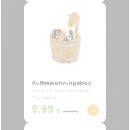
Bratenwender.
Aufbewahrungsbox
mit Griff zum einfachen
Transport
9,99
€
14,99 €