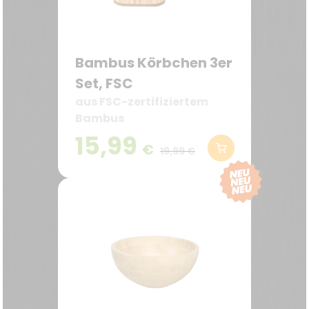
Bambus Körbchen 3er
Set, FSC
aus FSC-zertifiziertem
Bambus
15,99
€
19,99 €