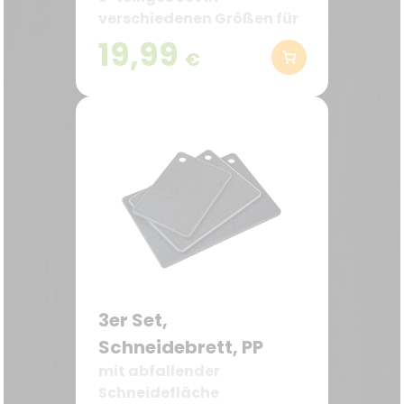
verschiedenen Größen für
vielseitige Anwendungen
19,99
€
3er Set,
Schneidebrett, PP
mit abfallender
Schneidefläche