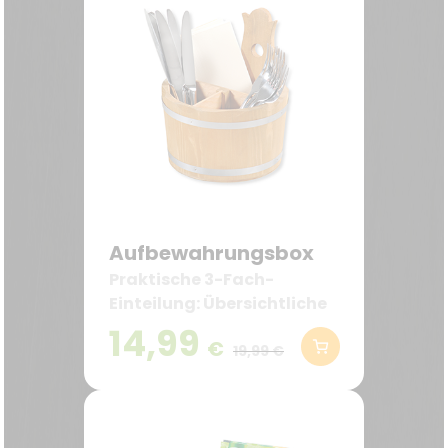
Aufbewahrungsbox
Praktische 3-Fach-
Einteilung: Übersichtliche
Aufbewahrung für Messer,
14,99
€
Gabeln, Löffel, Servietten
19,99 €
oder Grillbesteck