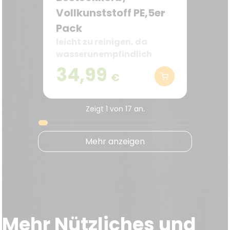
Vollkunststoff PE,5er
Pack
leicht zu reinigen, da
wasserunempfindlich
34,99
€
Zeigt
1
von
17
an.
Mehr anzeigen
Mehr Nützliches und