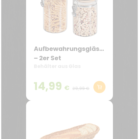
Aufbewahrungsgläser
– 2er Set
Behälter aus Glas
14,99
€
29,99 €