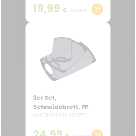
19,99
€
24,99 €
3er Set,
Schneidebrett, PP
mit "RUTSCH-STOPP"
24,99
€