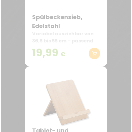
Spülbeckensieb,
Edelstahl
Variabel ausziehbar von
36,5 bis 55 cm – passend
für viele Spülbecken
19,99
€
Tablet- und