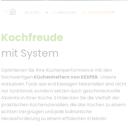
Kulinarische Präzision - Exklusive
Küchenhelfer von KESPER
ermöglichen
Kitchen
Zubereiten
Küchenhelfer
ein effizientes und geschmackvolles
Kocherlebnis.
Kochfreude
mit System
Optimieren Sie Ihre Küchenperformance mit den
hochwertigen
Küchenhelfern von KESPER.
Unsere
exklusiven Tools aus erstklassigen Materialien sind nicht
nur funktional, sondern setzen auch geschmackvolle
Akzente in Ihrer Küche. Entdecken Sie die Vielfalt der
praktischen Küchenutensilien, die das Kochen zu einem
echten Vergnügen und jede kulinarische
Herausforderung zu einem effizienten Erlebnis!