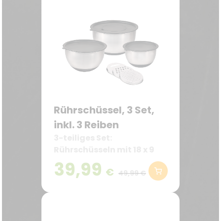
Rührschüssel, 3 Set,
inkl. 3 Reiben
3-teiliges Set:
Rührschüsseln mit 18 x 9
cm, 22 x 11,2 cm und 26 x
39,99
€
13,5 cm – ideal für jede
49,99 €
Küchenaufgabe