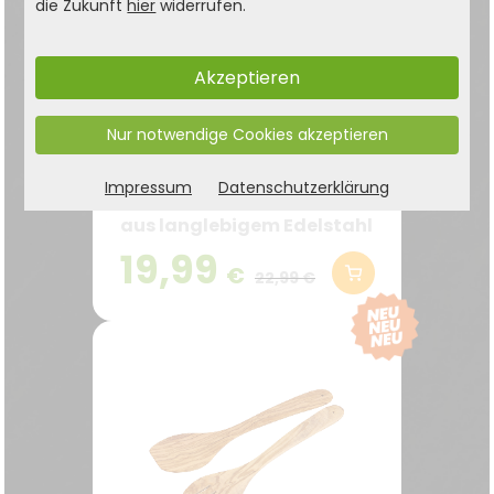
die Zukunft
hier
widerrufen.
Akzeptieren
Rührschüssel, mit
Nur notwendige Cookies akzeptieren
Deckel, Edelstahl
Impressum
Datenschutzerklärung
Hochwertige Rührschüssel
aus langlebigem Edelstahl
– robust & hygienisch
19,99
€
22,99 €