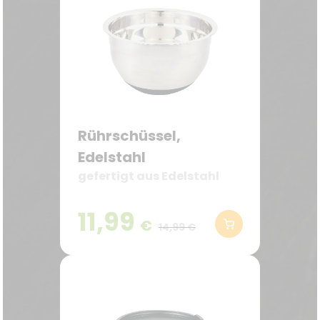
Rührschüssel,
Edelstahl
gefertigt aus Edelstahl
11,99
€
14,99 €