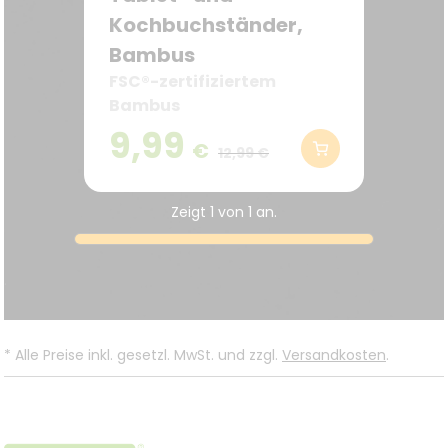
Kochbuchständer,
Bambus
FSC®-zertifiziertem
Bambus
9,99
€
12,99 €
Zeigt
1
von
1
an.
.
*
Alle Preise inkl. gesetzl. MwSt. und zzgl.
Versandkosten
.