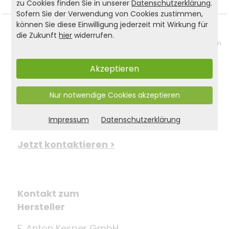
zu Cookies finden Sie in unserer
Datenschutzerklärung
.
Sofern Sie der Verwendung von Cookies zustimmen,
können Sie diese Einwilligung jederzeit mit Wirkung für
Barrierefreiheit
🌐
die Zukunft
hier
widerrufen.
Wir arbeiten aktuell daran, unsere Website barrierefrei zu gestalten.
Die Umsetzung erfolgt zeitnah – vielen Dank für Ihr Verständnis!
Akzeptieren
Sie haben Fragen? 
Nur notwendige Cookies akzeptieren
Kontaktieren Sie uns gerne.
Impressum
Datenschutzerklärung
Jetzt kontaktieren >
Kontakt zum
Hersteller
F. Anton Kesper GmbH