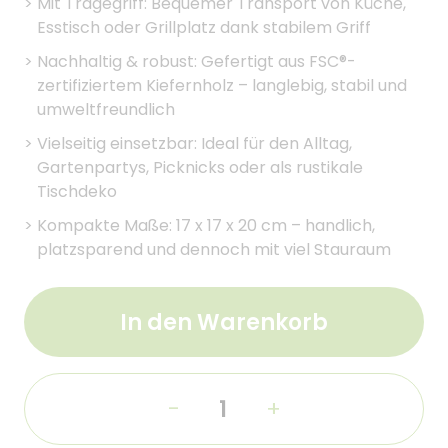
>
Mit Tragegriff: Bequemer Transport von Küche,
Esstisch oder Grillplatz dank stabilem Griff
>
Nachhaltig & robust: Gefertigt aus FSC®-
zertifiziertem Kiefernholz – langlebig, stabil und
umweltfreundlich
>
Vielseitig einsetzbar: Ideal für den Alltag,
Gartenpartys, Picknicks oder als rustikale
Tischdeko
>
Kompakte Maße: 17 x 17 x 20 cm – handlich,
platzsparend und dennoch mit viel Stauraum
In den Warenkorb
-
+