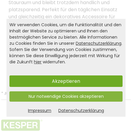
Stauraum und bleibt trotzdem handlich und
platzsparend. Perfekt für den täglichen Einsatz
und gleichzeitig ein dekoratives Accessoire für
Tisch und Buffet. Setzen Sie auf KESPER – für
Wir verwenden Cookies, um die Funktionalität und den
praktische, langlebige und nachhaltige
Inhalt der Website zu optimieren und Ihnen den
bestmöglichen Service zu bieten. Alle Informationen
Haushaltshelfer.
zu Cookies finden Sie in unserer
Datenschutzerklärung
.
Sofern Sie der Verwendung von Cookies zustimmen,
können Sie diese Einwilligung jederzeit mit Wirkung für
Produkt- und Sicherheitshinweise:
die Zukunft
hier
widerrufen.
Zurück zur Liste
Akzeptieren
*
Alle Preise inkl. gesetzl. MwSt. und zzgl.
Versandkosten
.
Nur notwendige Cookies akzeptieren
Impressum
Datenschutzerklärung