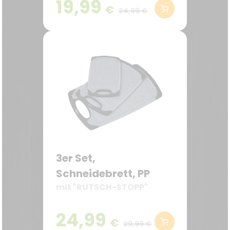
19,99
€
24,99 €
3er Set,
Schneidebrett, PP
mit "RUTSCH-STOPP"
24,99
€
29,99 €