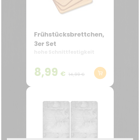
Frühstücksbrettchen,
3er Set
hohe Schnittfestigkeit
8,99
€
14,99 €