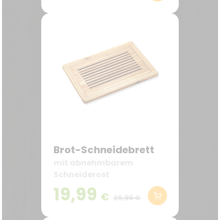
Brot-Schneidebrett
mit abnehmbarem
Schneiderost
19,99
€
29,99 €