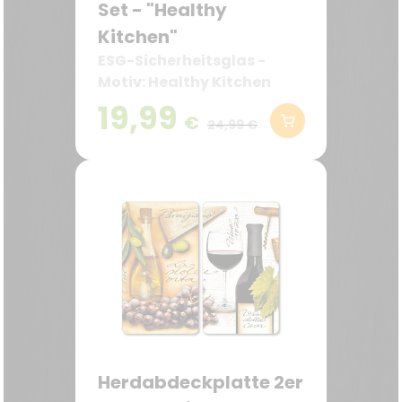
Set - "Healthy
Kitchen"
ESG-Sicherheitsglas -
Motiv: Healthy Kitchen
19,99
€
24,99 €
Herdabdeckplatte 2er