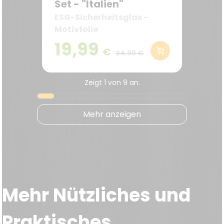
Set - "Italien"
ESG-Sicherheitsglas -
Motivfolie
19,99
€
24,99 €
Zeigt
1
von
9
an.
Mehr anzeigen
Mehr Nützliches und
Praktisches