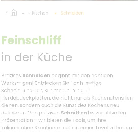
Kitchen
Schneiden
Feinschliff
in der Küche
Präzises
Schneiden
beginnt mit den richtigen
Schneidekunst
Werkzeugen! Entdecken Sie hochwertige
Schneidebretter, Servierbretter und
Herdabdeckplatten, die nicht nur als Küchenutensilien
dienen, sondern auch die Kunst des Kochens neu
definieren. Von präzisen
Schnitten
bis zur stilvollen
Präsentation – wir bieten die Tools, um Ihre
kulinarischen Kreationen auf ein neues Level zu heben.
Kulinarische Perfektion - Erleben Sie