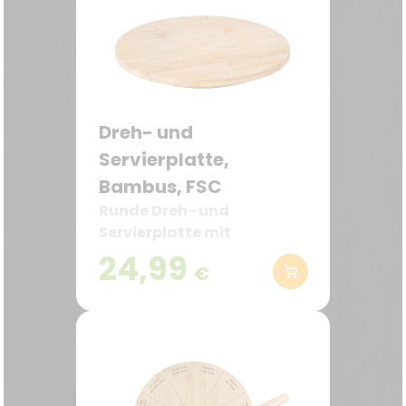
Dreh- und
Servierplatte,
Bambus, FSC
Runde Dreh- und
Servierplatte mit
leichtgängigem Drehteller
24,99
€