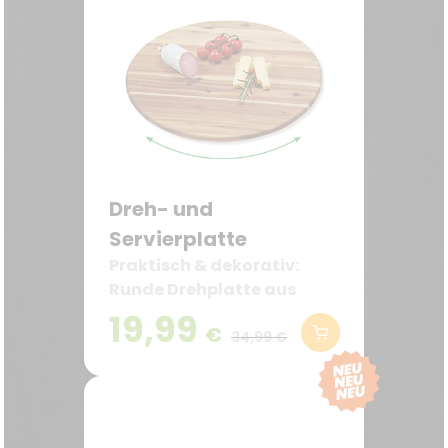
Dreh- und
Servierplatte
Praktisch & dekorativ:
Runde Drehplatte aus
massivem Akazienholz (Ø
19,99
€
40 cm) – ideal zum
34,99 €
stilvollen Servieren von
Speisen, Snacks, Käse oder
Kuchen