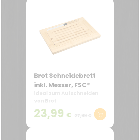
Brot Schneidebrett
inkl. Messer, FSC®
ideal zum Aufschneiden
von Brot
23,99
€
27,99 €