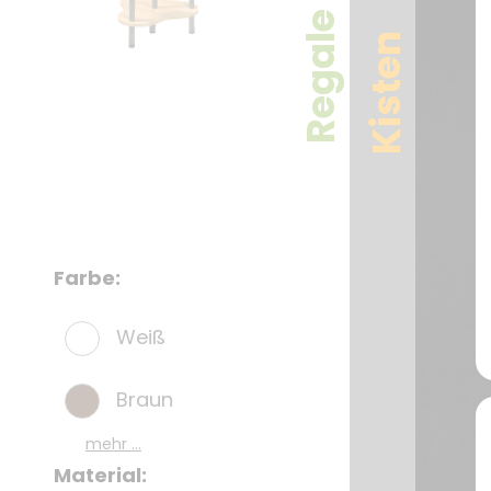
Regale
Kisten
Farbe:
Weiß
Braun
mehr ...
Material: