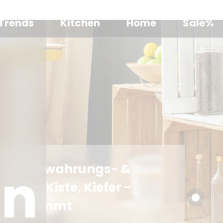
Trends
Kitchen
Home
Sale%
en
Aufbewahrungs- &
Deko-Kiste, Kiefer -
geflammt