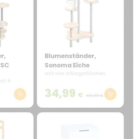
r,
Blumenständer,
FSC
Sonoma Eiche
mit vier Ablageflächen
it 4
in
34,99
€
r Höhe
49,99 €