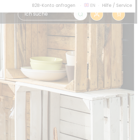
EN
Hilfe
/
Service
B2B-Konto anfragen
0