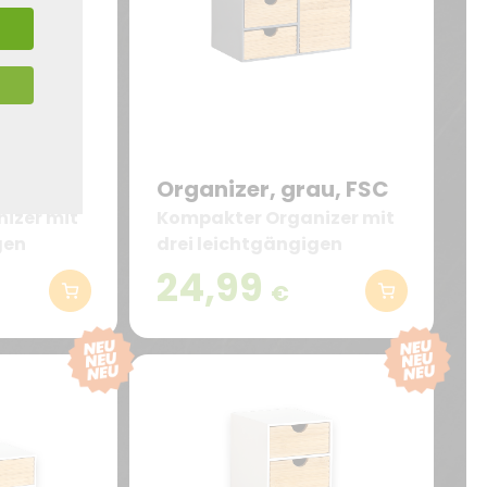
au, FSC
Organizer, grau, FSC
izer mit
Kompakter Organizer mit
gen
drei leichtgängigen
Schubladen
24,99
€