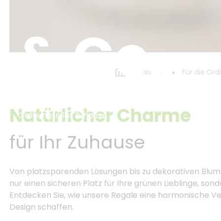
& Co.
Home
Für die Or
Einfach ordentlich - Mit
Regalen von KESPER
bringe
Natürlicher Charme
Ordnung in Ihr Zuhause.
für Ihr Zuhause
Von platzsparenden Lösungen bis zu dekorativen Blu
nur einen sicheren Platz für Ihre grünen Lieblinge, so
Entdecken Sie, wie unsere Regale eine harmonische V
Design schaffen.