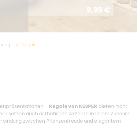
9,99
€
dnung
Regale
n Sie
menpräsentationen –
Regale von KESPER
bieten nicht
ndern setzen auch ästhetische Akzente in Ihrem Zuhause.
erbindung zwischen Pflanzenfreude und elegantem