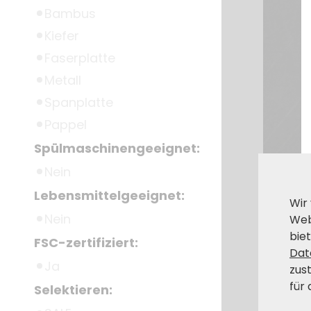
Bambus
Kiefer
Faserplatte
Metall
Spanplatte
Pappel
Spülmaschinengeeignet:
Nein
Lebensmittelgeeignet:
Wir
Nein
Web
biet
FSC-zertifiziert:
Dat
Ja
zus
für 
Selektieren: