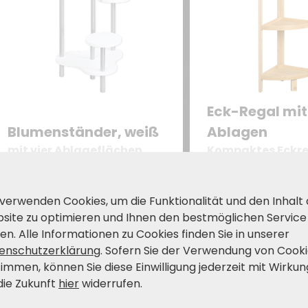
Eck-Regal mit
Blumenständer, weiß
Ablagen
mit vier Ablageflächen
Kompaktes Eckre
Bambus – Maße: 2
cm, Höhe: 70 cm
34,99
39,99
€
€
49,99 €
4
 verwenden Cookies, um die Funktionalität und den Inhalt
site zu optimieren und Ihnen den bestmöglichen Service
en. Alle Informationen zu Cookies finden Sie in unserer
enschutzerklärung
. Sofern Sie der Verwendung von Cook
timmen, können Sie diese Einwilligung jederzeit mit Wirkun
die Zukunft
hier
widerrufen.