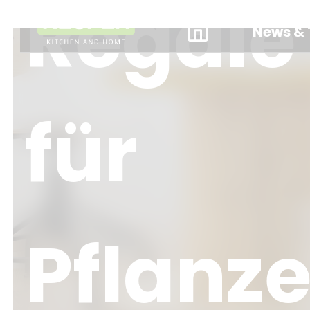
Regale
News & 
für
Pflanz