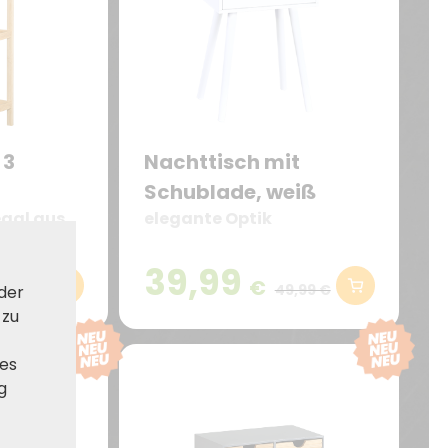
 3
Nachttisch mit
Schublade, weiß
gal aus
elegante Optik
3 x 23
39,99
€
4,99 €
49,99 €
 der
 zu
ies
g