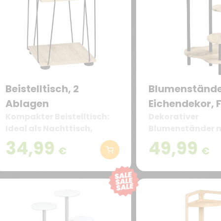
Beistelltisch, 2
Blumenstände
Ablagen
Eichendekor, 
Kompakter Beistelltisch:
Dekorativer
Ideal als Nachttisch,
Blumenständer m
Sofatisch oder Ablage in
runden Ablagen 
34,99
49,99
€
€
kleinen Räumen
unterschiedliche