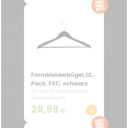
Formkleiderbügel,12er
Pack, FSC, schwarz
Set aus 12 formstabilen
Kleiderbügeln
29,99
€