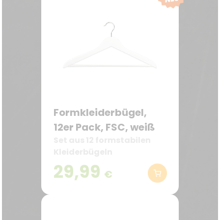
Formkleiderbügel,
12er Pack, FSC, weiß
Set aus 12 formstabilen
Kleiderbügeln
29,99
€