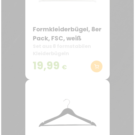
Formkleiderbügel, 8er
Pack, FSC, weiß
Set aus 8 formstabilen
Kleiderbügeln
19,99
€