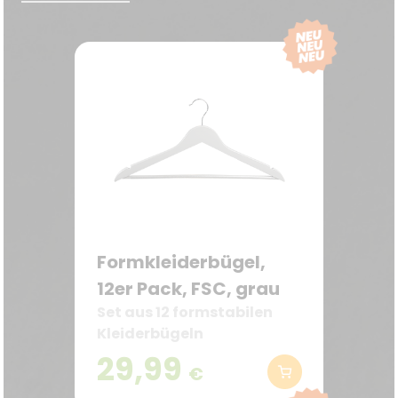
Formkleiderbügel,
12er Pack, FSC, grau
Set aus 12 formstabilen
Kleiderbügeln
29,99
€