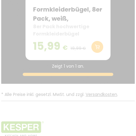
Formkleiderbügel, 8er
Pack, weiß,
8er Pack hochwertige
Formkleiderbügel
15,99
€
19,99 €
Zeigt
1
von
1
an.
*
Alle Preise inkl. gesetzl. MwSt. und zzgl.
Versandkosten
.