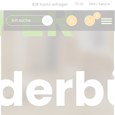
PER
EN
Hilfe
/
Service
B2B-Konto anfragen
0
iderb