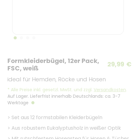
Formkleiderbügel, 12er Pack,
29,99
€
FSC, weiß
ideal für Hemden, Röcke und Hosen
*
Alle Preise inkl. gesetzl. MwSt. und zzgl.
Versandkosten
.
Auf Lager. Lieferfrist innerhalb Deutschlands: ca. 3-7
Werktage
>
Set aus 12 formstabilen Kleiderbügeln
>
Aus robustem Eukalyptusholz in weißer Optik
>
Mit rutschfestem Hosensteg für Hosen & Tücher