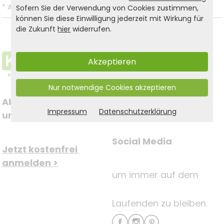
*
Alle Preise inkl. gesetzl. MwSt. und zzgl.
Versandkosten
.
Sofern Sie der Verwendung von Cookies zustimmen,
können Sie diese Einwilligung jederzeit mit Wirkung für
die Zukunft
hier
widerrufen.
Akzeptieren
Nur notwendige Cookies akzeptieren
Abonnieren Sie jetzt 
Impressum
Datenschutzerklärung
Folgen Sie uns auf
unseren Newsletter
Social Media
Jetzt kostenfrei 
anmelden >
um immer auf dem
Laufenden zu bleiben.