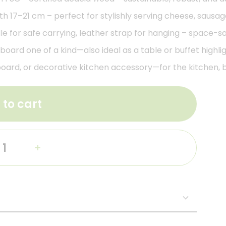
 17–21 cm – perfect for stylishly serving cheese, sausage
le for safe carrying, leather strap for hanging – space-s
oard one of a kind—also ideal as a table or buffet highlig
g board, or decorative kitchen accessory—for the kitchen, 
 to cart
+