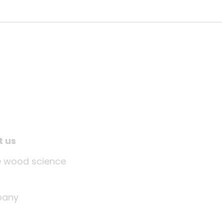
t us
tle wood science
any