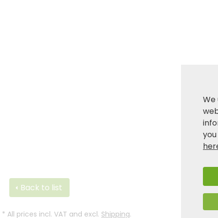
We 
webs
inf
you
her
Back to list
*
All prices incl. VAT and excl.
Shipping
.