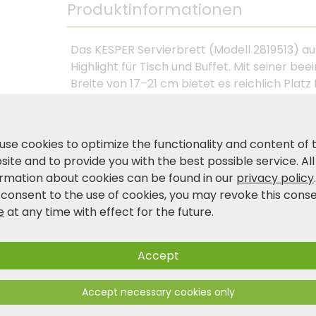
Produktinformationen
Das KESPER Servierbrett (Modell 2819513) aus
Highlight für Tisch und Buffet. Mit seiner 
Breite von 17–21 cm bietet es reichlich Platz 
praktische Griff erleichtert das Tragen und
Aufhängen ermöglicht – platzsparend und de
Holzmaserung ist jedes Brett ein Unikat, das
use cookies to optimize the functionality and content of 
verbindet. Ob für gesellige Abende, Buffets o
ite and to provide you with the best possible service. All
Anrichtebrett ist vielseitig einsetzbar und b
ormation about cookies can be found in our
privacy policy
Sie auf Qualität, Nachhaltigkeit und Design –
 consent to the use of cookies, you may revoke this cons
e
at any time with effect for the future.
Product and safety information
Accept
Accept necessary cookies only