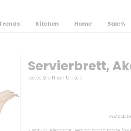
Trends
Kitchen
Home
Sale%
Servierbrett, Ak
jedes Brett ein Unikat
In stock. 
>
Natural elegance: Serving board made from 