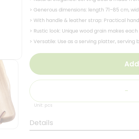
>
Generous dimensions: length 71–85 cm, width
>
With handle & leather strap: Practical hand
>
Rustic look: Unique wood grain makes each b
>
Versatile: Use as a serving platter, servin
Add
-
Unit: pcs
Details