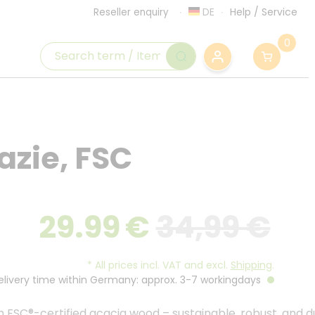
DE
Help
/
Service
Reseller enquiry
0
azie, FSC
29.99
€
34,99 €
*
All prices incl. VAT and excl.
Shipping
.
Delivery time within Germany: approx. 3-7 workingdays
FSC®-certified acacia wood – sustainable, robust, and d