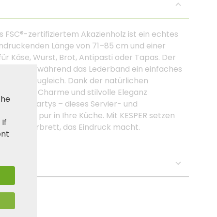
 FSC®-zertifiziertem Akazienholz ist ein echtes
beeindruckenden Länge von 71–85 cm und einer
für Käse, Wurst, Brot, Antipasti oder Tapas. Der
 Servieren, während das Lederband ein einfaches
korativ zugleich. Dank der natürlichen
 rustikalen Charme und stilvolle Eleganz
the
der Grillpartys – dieses Servier- und
ringt Natur pur in Ihre Küche. Mit KESPER setzen
. If
 ein Servierbrett, das Eindruck macht.
ent
s: