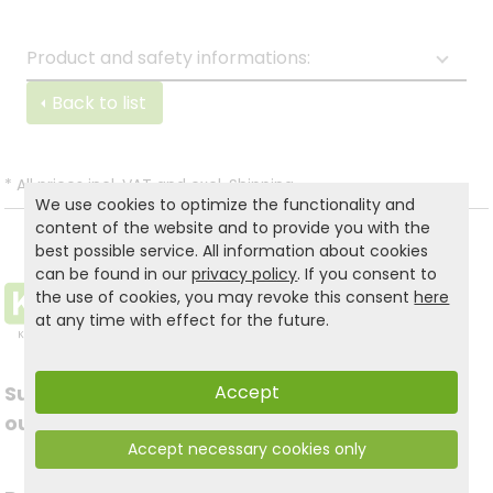
Product and safety informations:
Back to list
*
All prices incl. VAT and excl.
Shipping
.
We use cookies to optimize the functionality and
content of the website and to provide you with the
best possible service. All information about cookies
can be found in our
privacy policy
. If you consent to
the use of cookies, you may revoke this consent
here
at any time with effect for the future.
Accept
Subscribe to
Follow us on social
our newsletter
Accept necessary cookies only
media