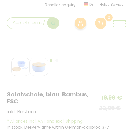
DE
Help
/
Service
Reseller enquiry
0
Salatschale, blau, Bambus,
19.99
€
FSC
22,99 €
inkl. Besteck
*
All prices incl. VAT and excl.
Shipping
.
In stock. Delivery time within Germany: approx. 3-7