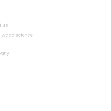
t us
tle wood science
any