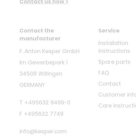
Contact us now >
Contact the
Service
manufacturer
Installation
instructions
F. Anton Kesper GmbH
Spare parts
Im Gewerbepark 1
FAQ
34508 Willingen
Contact
GERMANY
Customer inf
T +495632 9499-0
Care instruct
F +495632 7749
info@kesper.com