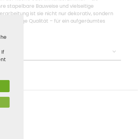
re stapelbare Bauweise und vielseitige
rarbeitung ist sie nicht nur dekorativ, sondern
nachhaltige Qualität – für ein aufgeräumtes
the
s:
. If
ent