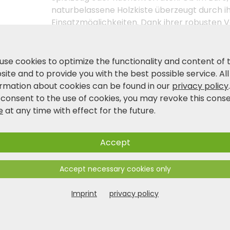
naturbelassene Holzkiste überzeugt durch ih
Einsatzmöglichkeiten. Dank ihrer robusten Ve
auch besonders langlebig. KESPER steht für 
Zuhause mit Stil.
use cookies to optimize the functionality and content of 
ite and to provide you with the best possible service. All
Product and safety information
ormation about cookies can be found in our
privacy policy
 consent to the use of cookies, you may revoke this cons
e
at any time with effect for the future.
Accept
Accept necessary cookies only
Imprint
privacy policy