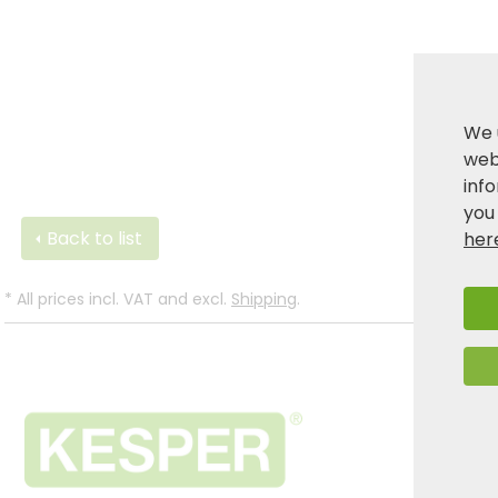
We 
webs
inf
you
Back to list
her
*
All prices incl. VAT and excl.
Shipping
.