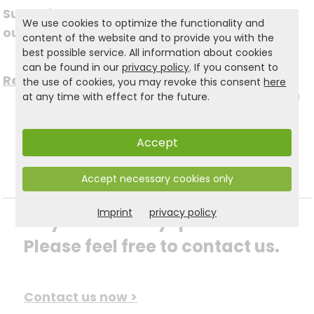
Subscribe to
Follow us on social
We use cookies to optimize the functionality and
our newsletter
content of the website and to provide you with the
best possible service. All information about cookies
media
can be found in our
privacy policy
. If you consent to
Register now for free >
the use of cookies, you may revoke this consent
here
to stay up to date with
at any time with effect for the future.
the latest news.
Accept
Accept necessary cookies only
Imprint
privacy policy
Do you have any questions? 
Please feel free to contact us.
Contact us now >