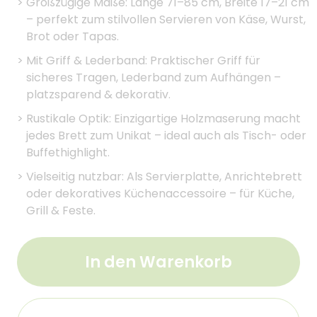
>
Großzügige Maße: Länge 71–85 cm, Breite 17–21 cm
– perfekt zum stilvollen Servieren von Käse, Wurst,
Brot oder Tapas.
>
Mit Griff & Lederband: Praktischer Griff für
sicheres Tragen, Lederband zum Aufhängen –
platzsparend & dekorativ.
>
Rustikale Optik: Einzigartige Holzmaserung macht
jedes Brett zum Unikat – ideal auch als Tisch- oder
Buffethighlight.
>
Vielseitig nutzbar: Als Servierplatte, Anrichtebrett
oder dekoratives Küchenaccessoire – für Küche,
Grill & Feste.
In den Warenkorb