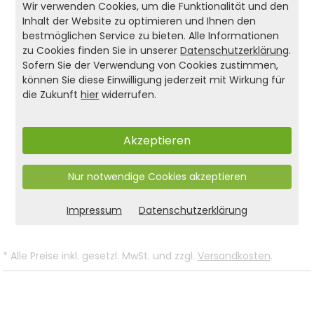
Holzmaserung ist jedes Brett ein Unikat, das
Wir verwenden Cookies, um die Funktionalität und den
Inhalt der Website zu optimieren und Ihnen den
rustikalen Charme und stilvolle Eleganz
bestmöglichen Service zu bieten. Alle Informationen
verbindet. Ob für gesellige Abende, Buffets oder
zu Cookies finden Sie in unserer
Datenschutzerklärung
.
Grillpartys – dieses Servier- und Anrichtebrett ist
Sofern Sie der Verwendung von Cookies zustimmen,
vielseitig einsetzbar und bringt Natur pur in Ihre
können Sie diese Einwilligung jederzeit mit Wirkung für
Küche. Mit KESPER setzen Sie auf Qualität,
die Zukunft
hier
widerrufen.
Nachhaltigkeit und Design – ein Servierbrett, das
Eindruck macht.
Akzeptieren
Produkt- und Sicherheitshinweise:
Nur notwendige Cookies akzeptieren
Zurück zur Liste
Impressum
Datenschutzerklärung
*
Alle Preise inkl. gesetzl. MwSt. und zzgl.
Versandkosten
.