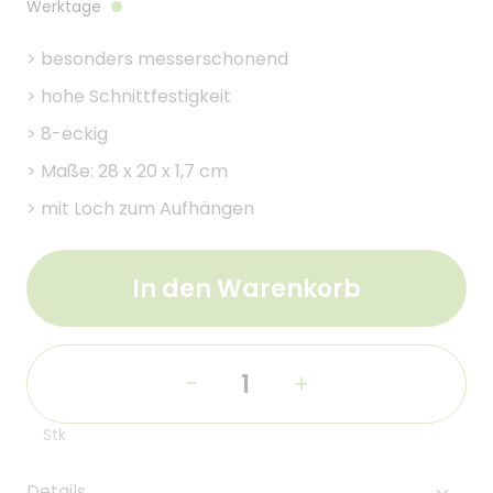
Werktage
>
besonders messerschonend
>
hohe Schnittfestigkeit
>
8-eckig
>
Maße: 28 x 20 x 1,7 cm
>
mit Loch zum Aufhängen
In den Warenkorb
-
+
Stk
Details