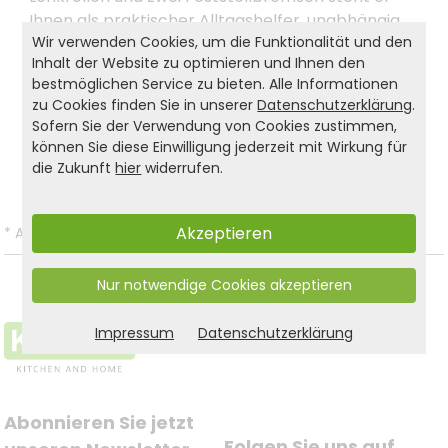
Ihnen als praktischer Alltagshelfer, unabhängig
Wir verwenden Cookies, um die Funktionalität und den
vom Einsatzort, immer zur Verfügung!
Inhalt der Website zu optimieren und Ihnen den
bestmöglichen Service zu bieten. Alle Informationen
zu Cookies finden Sie in unserer
Datenschutzerklärung
.
Produkt- und Sicherheitshinweise:
Sofern Sie der Verwendung von Cookies zustimmen,
können Sie diese Einwilligung jederzeit mit Wirkung für
Zurück zur Liste
die Zukunft
hier
widerrufen.
Akzeptieren
*
Alle Preise inkl. gesetzl. MwSt. und zzgl.
Versandkosten
.
Nur notwendige Cookies akzeptieren
Impressum
Datenschutzerklärung
Abonnieren Sie jetzt 
Folgen Sie uns auf