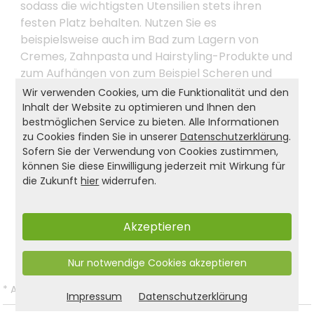
sodass die wichtigsten Utensilien stets ihren
festen Platz behalten. Nutzen Sie es
beispielsweise auch im Bad zum Lagern von
Cremes, Zahnpasta und Hairstyling-Produkte und
zum Aufhängen von zum Beispiel Scheren und
Pinzetten. Lassen Sie sich keine Grenzen setzen
Wir verwenden Cookies, um die Funktionalität und den
und verwenden Sie das doppelstöckige KESPER®
Inhalt der Website zu optimieren und Ihnen den
bestmöglichen Service zu bieten. Alle Informationen
Küchenregal im Industrial Design wo auch immer
zu Cookies finden Sie in unserer
Datenschutzerklärung
.
Sie möchten, um das Beste aus Ihrem neuen
Sofern Sie der Verwendung von Cookies zustimmen,
Ordnungshelfer herauszuholen.
können Sie diese Einwilligung jederzeit mit Wirkung für
die Zukunft
hier
widerrufen.
Produkt- und Sicherheitshinweise:
Akzeptieren
Zurück zur Liste
Nur notwendige Cookies akzeptieren
*
Alle Preise inkl. gesetzl. MwSt. und zzgl.
Versandkosten
.
Impressum
Datenschutzerklärung