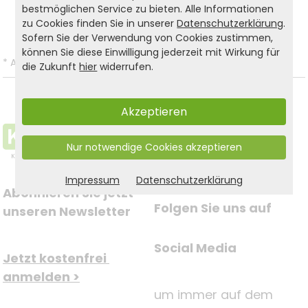
bestmöglichen Service zu bieten. Alle Informationen
Zurück zur Liste
zu Cookies finden Sie in unserer
Datenschutzerklärung
.
Sofern Sie der Verwendung von Cookies zustimmen,
können Sie diese Einwilligung jederzeit mit Wirkung für
*
Alle Preise inkl. gesetzl. MwSt. und zzgl.
Versandkosten
.
die Zukunft
hier
widerrufen.
Akzeptieren
Nur notwendige Cookies akzeptieren
Impressum
Datenschutzerklärung
Abonnieren Sie jetzt 
Folgen Sie uns auf
unseren Newsletter
Social Media
Jetzt kostenfrei 
anmelden >
um immer auf dem