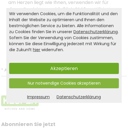
am Herzen liegt wie Ihnen, verwenden wir für
dieses Produkt ausschließlich FSC®-zertifiziertes
Wir verwenden Cookies, um die Funktionalität und den
Material.
Inhalt der Website zu optimieren und Ihnen den
bestmöglichen Service zu bieten. Alle Informationen
zu Cookies finden Sie in unserer
Datenschutzerklärung
.
Produkt- und Sicherheitshinweise:
Sofern Sie der Verwendung von Cookies zustimmen,
können Sie diese Einwilligung jederzeit mit Wirkung für
Zurück zur Liste
die Zukunft
hier
widerrufen.
Akzeptieren
*
Alle Preise inkl. gesetzl. MwSt. und zzgl.
Versandkosten
.
Nur notwendige Cookies akzeptieren
Impressum
Datenschutzerklärung
Abonnieren Sie jetzt 