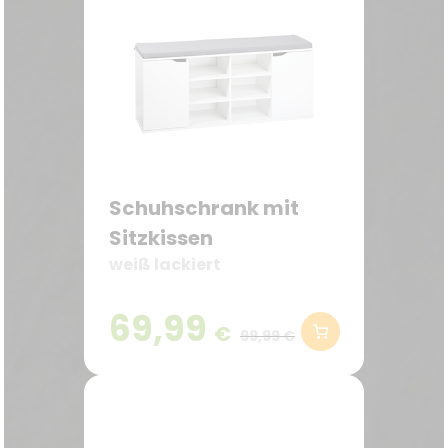
Schuhschrank mit
Sitzkissen
weiß lackiert
69,99
€
99,99 €