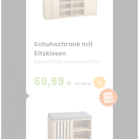
Schuhschrank mit
Sitzkissen
Dekorfolie: Sonoma Eiche
69,99
€
99,99 €