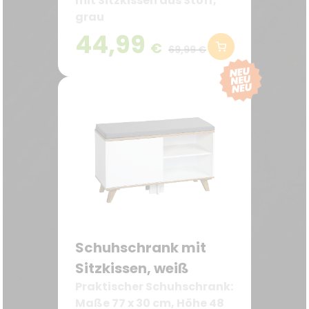
mit Sitzkissen aus Stoff,
grau
44,99
€
69,99 €
Schuhschrank mit
Sitzkissen, weiß
Praktischer Schuhschrank:
Maße 77 x 30 cm, Höhe 48