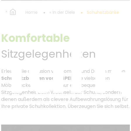
Home
In der Diele
Schuhsitzbänke
huh
Komfortable
Sitzgelegenheiten
Erleben Sie die Fusion von Komfort und Design mit den
Schuhsitzbänken von KESPER.
Die vielseitigen
Möbelstücke bieten nicht nur eine bequeme
Sitzgelegenheit beim Wechseln der Schuhe, sondern
dienen außerdem als clevere Aufbewahrungslösung für
Ihre private Schuhkollektion. Überzeugen Sie sich selbst.
änke von KESPER
bieten neben dem Stauraum für Ihre S