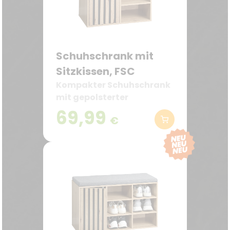
Schuhschrank mit
Sitzkissen, FSC
Kompakter Schuhschrank
mit gepolsterter
Sitzfläche
69,99
€