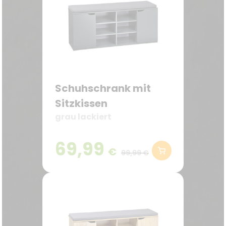
Schuhschrank mit
Sitzkissen
grau lackiert
69,99
€
99,99 €