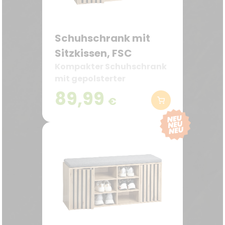
Schuhschrank mit
Sitzkissen, FSC
Kompakter Schuhschrank
mit gepolsterter
Sitzfläche
89,99
€