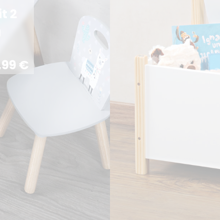
t 2
a
,99
€