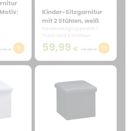
rnitur
 Motiv:
Kinder-Sitzgarnitur
mit 2 Stühlen, weiß
Kindersitzgruppe mit 1
Tisch und 2 Stühlen
59,99
€
9,99 €
79,99 €