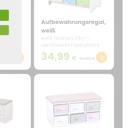
mit 2
Aufbewahrungsregal,
weiß
liges Set:
weiß lackiert, FSC®-
ndertisch
zertifizierte Faserplatte
 ideal für
34,99
€
69,99 €