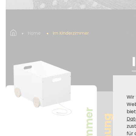
Home
Im Kinderzimmer
Wir
Web
biet
Dat
zus
für 