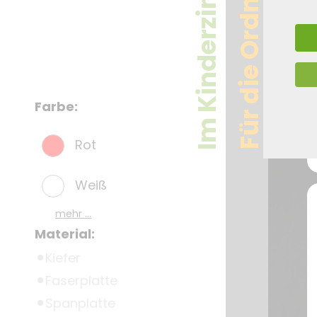
Im Kinderzimmer
Für die Ordnung
Farbe:
Rot
Weiß
mehr ...
Material:
Kiefer
Faserplatte
Spanplatte