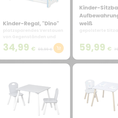
Kinder-Sitzba
Aufbewahrun
Kinder-Regal, "Dino"
weiß
platzsparendes Verstauen
gepolsterte Sitz
von Gegenständen und
Spielsachen
34,99
59,99
€
€
69,99 €
7