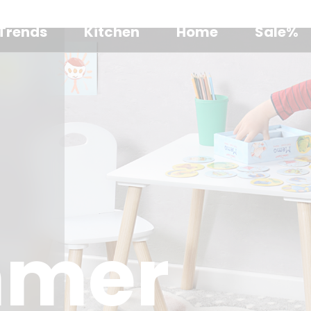
Trends
Kitchen
Home
Sale%
mmer