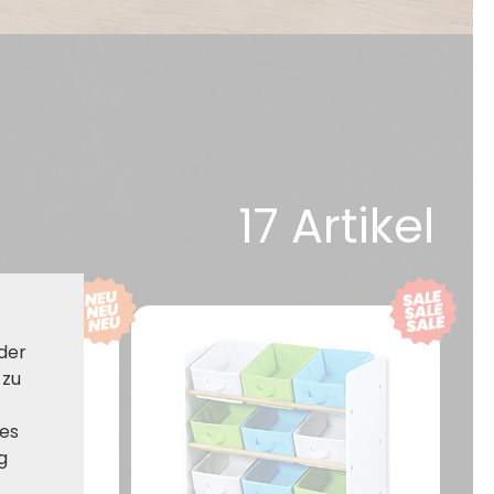
17 Artikel
 der
 zu
ies
g