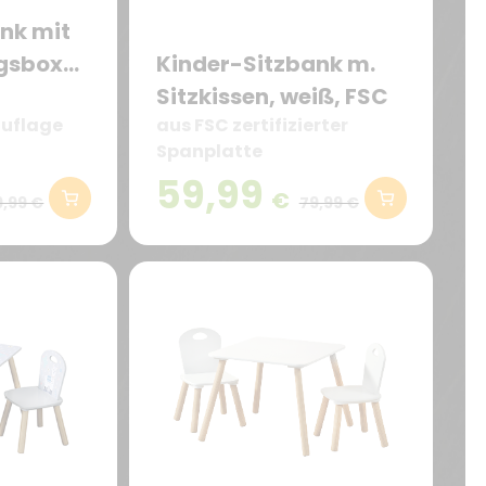
nk mit
gsboxen,
Kinder-Sitzbank m.
Sitzkissen, weiß, FSC
auflage
aus FSC zertifizierter
Spanplatte
59,99
€
9,99 €
79,99 €