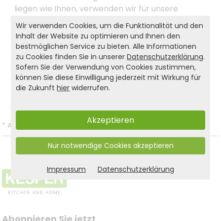
liegen wie Ihnen, verwenden wir für unsere
Kindermöbel ausschließlich FSC®-zertifiziertes
Wir verwenden Cookies, um die Funktionalität und den
Material!
Inhalt der Website zu optimieren und Ihnen den
bestmöglichen Service zu bieten. Alle Informationen
zu Cookies finden Sie in unserer
Datenschutzerklärung
.
Sofern Sie der Verwendung von Cookies zustimmen,
Produkt- und Sicherheitshinweise:
können Sie diese Einwilligung jederzeit mit Wirkung für
die Zukunft
Zurück zur Liste
hier
widerrufen.
Akzeptieren
*
Alle Preise inkl. gesetzl. MwSt. und zzgl.
Versandkosten
.
Nur notwendige Cookies akzeptieren
Impressum
Datenschutzerklärung
Abonnieren Sie jetzt 