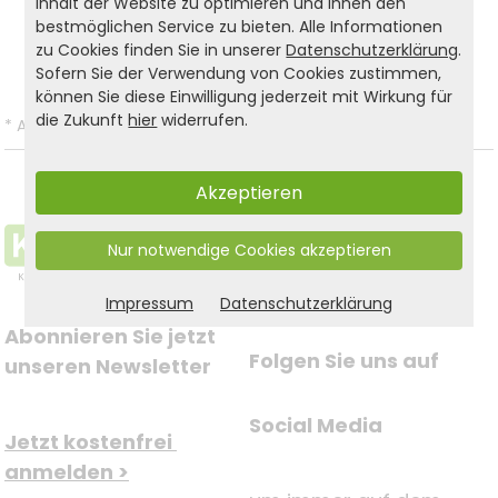
Inhalt der Website zu optimieren und Ihnen den
bestmöglichen Service zu bieten. Alle Informationen
Zurück zur Liste
zu Cookies finden Sie in unserer
Datenschutzerklärung
.
Sofern Sie der Verwendung von Cookies zustimmen,
können Sie diese Einwilligung jederzeit mit Wirkung für
die Zukunft
hier
widerrufen.
*
Alle Preise inkl. gesetzl. MwSt. und zzgl.
Versandkosten
.
Akzeptieren
Nur notwendige Cookies akzeptieren
Impressum
Datenschutzerklärung
Abonnieren Sie jetzt 
Folgen Sie uns auf
unseren Newsletter
Social Media
Jetzt kostenfrei 
anmelden >