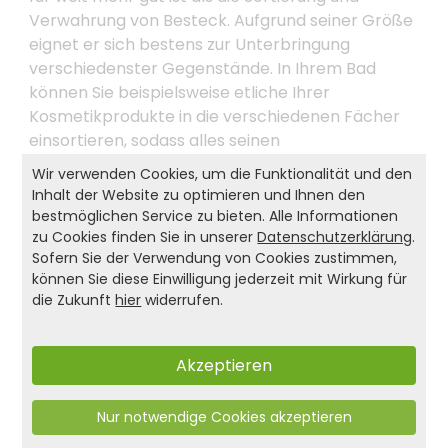
Verwahrung von Besteck. Aufgrund seiner Größe
eignet er sich bestens zur Unterbringung
verschiedenster Gegenstände. In Ihrem Bad
können Sie beispielsweise etliche Ihrer
Kosmetikprodukte in die verschiedenen Fächer
einsortieren, sodass alles seinen
ordnungsgemäßen Platz erhält. Auch kleinere
Wir verwenden Cookies, um die Funktionalität und den
Werkzeuge, Schrauben, Nägel und Zollstöcke
Inhalt der Website zu optimieren und Ihnen den
werden dank dieses praktischen
bestmöglichen Service zu bieten. Alle Informationen
Ordnungshelfers in Zukunft nicht mehr verlegt.
zu Cookies finden Sie in unserer
Datenschutzerklärung
.
Sofern Sie der Verwendung von Cookies zustimmen,
Lassen Sie Ihrer Kreativität freien Lauf. Machen
können Sie diese Einwilligung jederzeit mit Wirkung für
Sie den KESPER® Besteckkasten zu IHREM
die Zukunft
hier
widerrufen.
Besteckkasten!
Akzeptieren
Produkt- und Sicherheitshinweise:
Nur notwendige Cookies akzeptieren
Zurück zur Liste