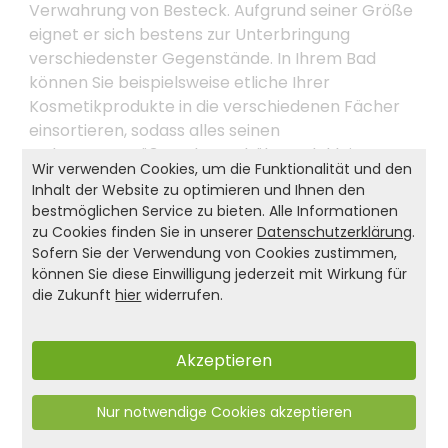
Verwahrung von Besteck. Aufgrund seiner Größe
eignet er sich bestens zur Unterbringung
verschiedenster Gegenstände. In Ihrem Bad
können Sie beispielsweise etliche Ihrer
Kosmetikprodukte in die verschiedenen Fächer
einsortieren, sodass alles seinen
ordnungsgemäßen Platz erhält. Auch kleinere
Wir verwenden Cookies, um die Funktionalität und den
Werkzeuge, Schrauben, Nägel und Zollstöcke
Inhalt der Website zu optimieren und Ihnen den
werden dank dieses praktischen
bestmöglichen Service zu bieten. Alle Informationen
Ordnungshelfers in Zukunft nicht mehr verlegt.
zu Cookies finden Sie in unserer
Datenschutzerklärung
.
Lassen Sie Ihrer Kreativität freien Lauf. Machen
Sofern Sie der Verwendung von Cookies zustimmen,
Sie den KESPER® Besteckkasten zu IHREM
können Sie diese Einwilligung jederzeit mit Wirkung für
die Zukunft
hier
widerrufen.
Besteckkasten!
Akzeptieren
Produkt- und Sicherheitshinweise:
Zurück zur Liste
Nur notwendige Cookies akzeptieren