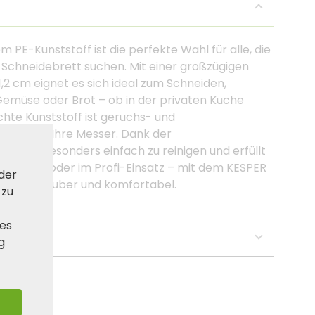
PE-Kunststoff ist die perfekte Wahl für alle, die
s Schneidebrett suchen. Mit einer großzügigen
,2 cm eignet es sich ideal zum Schneiden,
Gemüse oder Brot – ob in der privaten Küche
hte Kunststoff ist geruchs- und
d schont Ihre Messer. Dank der
Brett besonders einfach zu reinigen und erfüllt
Grillen oder im Profi-Einsatz – mit dem KESPER
 der
rlässig, sauber und komfortabel.
 zu
ies
se:
g