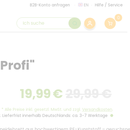
EN
Hilfe
/
Service
B2B-Konto anfragen
0
Profi"
19,99
€
29,99 €
*
Alle Preise inkl. gesetzl. MwSt. und zzgl.
Versandkosten
.
. Lieferfrist innerhalb Deutschlands: ca. 3-7 Werktage
hneidebrett aus hochwertigem PE-Kunststoff – geruchsne