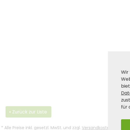
Wir
Web
biet
Dat
zus
für 
Zurück zur Liste
*
Alle Preise inkl. gesetzl. MwSt. und zzgl.
Versandkosten
.