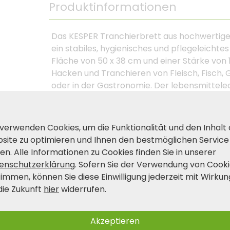
Produktinformationen
Das KESPER Tranchierbrett aus hochwertigem 
ein stabiles, hygienisches und pflegeleichte
Fläche von 50 x 38 cm und einer Stärke von 1
Hacken und Tranchieren von Fleisch, Fisch, 
oder in der Gastronomie. Der lebensmittelec
geschmacksneutral, besonders langlebig un
spülmaschinengeeigneten Oberfläche ist das 
höchste Hygieneansprüche. Ob beim Kochen, 
 verwenden Cookies, um die Funktionalität und den Inhalt
Kunststoff-Tranchierbrett arbeiten Sie zuve
site zu optimieren und Ihnen den bestmöglichen Service
en. Alle Informationen zu Cookies finden Sie in unserer
enschutzerklärung
. Sofern Sie der Verwendung von Cook
Produkt- und Sicherheitshinwei
timmen, können Sie diese Einwilligung jederzeit mit Wirkun
die Zukunft
hier
widerrufen.
Akzeptieren