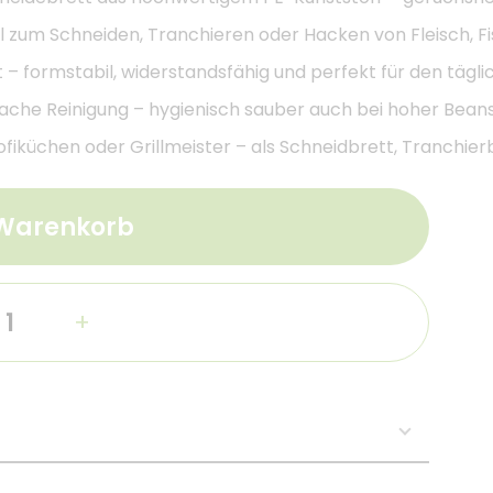
l zum Schneiden, Tranchieren oder Hacken von Fleisch, F
tt – formstabil, widerstandsfähig und perfekt für den tägli
fache Reinigung – hygienisch sauber auch bei hoher Bea
rofiküchen oder Grillmeister – als Schneidbrett, Tranchie
 Warenkorb
+