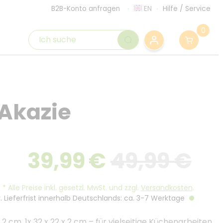
EN
Hilfe
/
Service
B2B-Konto anfragen
0
 Akazie
39,99
€
49,99 €
*
Alle Preise inkl. gesetzl. MwSt. und zzgl.
Versandkosten
.
. Lieferfrist innerhalb Deutschlands: ca. 3-7 Werktage
 2 cm, 1x 32 x 22 x 2 cm – für vielseitige Küchenarbeiten