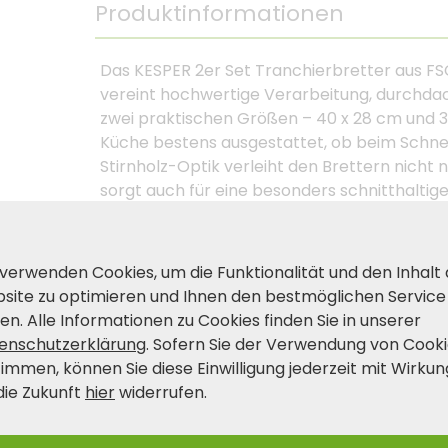
Produktinformationen
Das KESPER 2er Set Tranchierbretter aus FSC
vereint hochwertige Verarbeitung, durchdach
zwei praktischen Größen – 40 x 28 cm und 32 
Küche bestens ausgestattet, ob beim Schneid
Stirnholz-Optik verleiht den Brettern nicht
sorgt auch für eine besonders schnitthalt
integrierte Griffloch macht die Handhabung
Transportieren. Dank der FSC®-Zertifizierun
genutzte Holzressourcen – perfekt für alle, 
 verwenden Cookies, um die Funktionalität und den Inhalt
Küchenhelfer schätzen. Tipp: Auch eine tol
site zu optimieren und Ihnen den bestmöglichen Service
natürlichem Küchendesign!
en. Alle Informationen zu Cookies finden Sie in unserer
enschutzerklärung
. Sofern Sie der Verwendung von Cook
timmen, können Sie diese Einwilligung jederzeit mit Wirkun
Produkt- und Sicherheitshinwei
die Zukunft
hier
widerrufen.