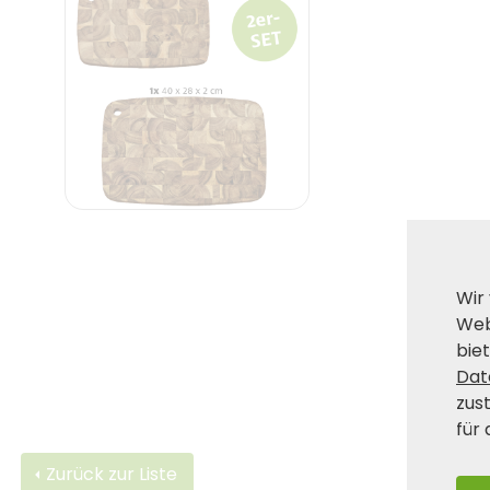
Wir
Web
biet
Dat
zus
für 
Zurück zur Liste