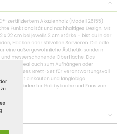
®-zertifiziertem Akazienholz (Modell 28155)
te Funktionalität und nachhaltiges Design. Mit
x 22 cm bei jeweils 2 cm Stärke – bist du in der
en, Hacken oder stilvollen Servieren. Die edle
 nur eine außergewöhnliche Ästhetik, sondern
ige und messerschonende Oberfläche. Das
 leicht – ideal auch zum Aufhängen oder
g steht dieses Brett-Set für verantwortungsvoll
die bewusst einkaufen und langlebige
 der
le Geschenkidee für Hobbyköche und Fans von
 zu
ies
g
se: