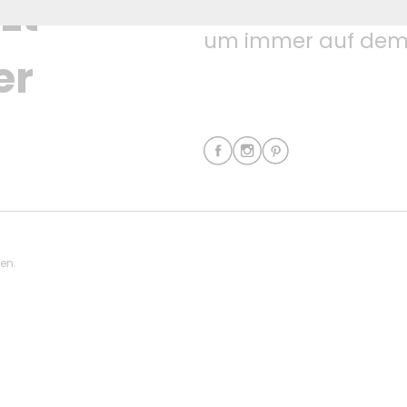
Folgen Sie uns auf
zt 
um immer auf dem 
er
ten.