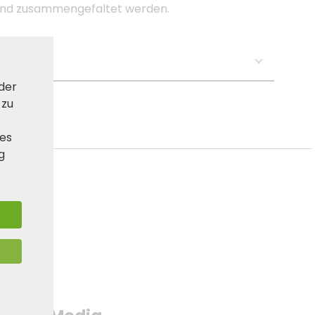
rend zusammengefaltet werden.
se:
 der
 zu
ies
g