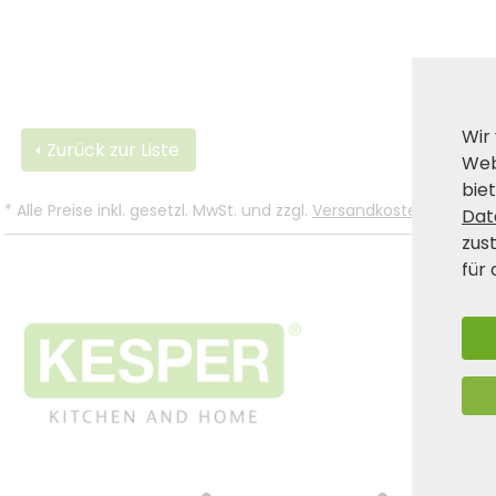
Wir
Zurück zur Liste
Web
biet
*
Alle Preise inkl. gesetzl. MwSt. und zzgl.
Versandkosten
.
Dat
zus
für 