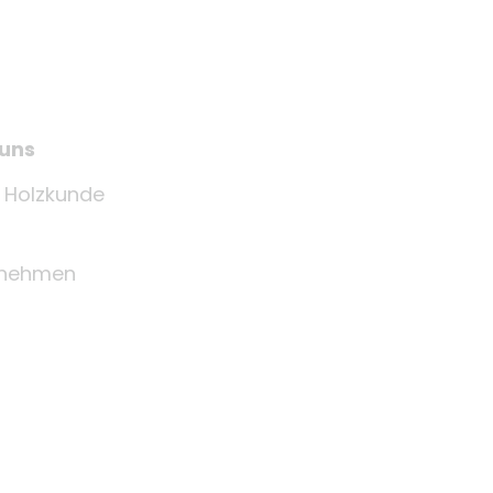
 uns
e Holzkunde
rnehmen