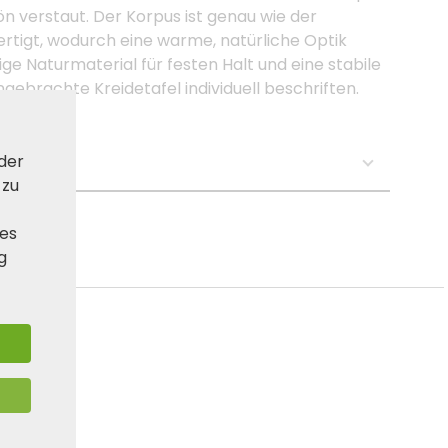
n verstaut. Der Korpus ist genau wie der
ertigt, wodurch eine warme, natürliche Optik
ige Naturmaterial für festen Halt und eine stabile
angebrachte Kreidetafel individuell beschriften.
 der
se:
 zu
ies
g