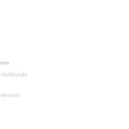
 uns
e Holzkunde
rnehmen