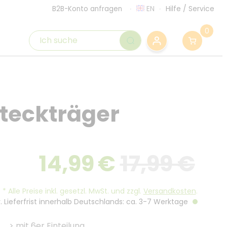
EN
Hilfe
/
Service
B2B-Konto anfragen
0
teckträger
14,99
€
17,99 €
*
Alle Preise inkl. gesetzl. MwSt. und zzgl.
Versandkosten
.
. Lieferfrist innerhalb Deutschlands: ca. 3-7 Werktage
>
mit 6er Einteilung