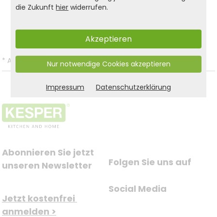
Produkt- und Sicherheitshinweise:
die Zukunft
hier
widerrufen.
Zurück zur Liste
Akzeptieren
*
Alle Preise inkl. gesetzl. MwSt. und zzgl.
Versandkosten
.
Nur notwendige Cookies akzeptieren
Impressum
Datenschutzerklärung
Abonnieren Sie jetzt 
Folgen Sie uns auf
unseren Newsletter
Social Media
Jetzt kostenfrei 
anmelden >