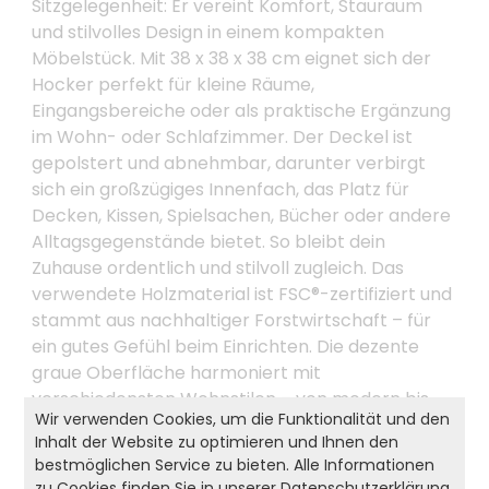
Sitzgelegenheit: Er vereint Komfort, Stauraum
und stilvolles Design in einem kompakten
Möbelstück. Mit 38 x 38 x 38 cm eignet sich der
Hocker perfekt für kleine Räume,
Eingangsbereiche oder als praktische Ergänzung
im Wohn- oder Schlafzimmer. Der Deckel ist
gepolstert und abnehmbar, darunter verbirgt
sich ein großzügiges Innenfach, das Platz für
Decken, Kissen, Spielsachen, Bücher oder andere
Alltagsgegenstände bietet. So bleibt dein
Zuhause ordentlich und stilvoll zugleich. Das
verwendete Holzmaterial ist FSC®-zertifiziert und
stammt aus nachhaltiger Forstwirtschaft – für
ein gutes Gefühl beim Einrichten. Die dezente
graue Oberfläche harmoniert mit
verschiedensten Wohnstilen – von modern bis
Wir verwenden Cookies, um die Funktionalität und den
klassisch. Ob als zusätzliche Sitzgelegenheit,
Inhalt der Website zu optimieren und Ihnen den
Stauraumwunder oder dekoratives Element – mit
bestmöglichen Service zu bieten. Alle Informationen
dem KESPER Sitzhocker bringst du Funktionalität
zu Cookies finden Sie in unserer
Datenschutzerklärung
.