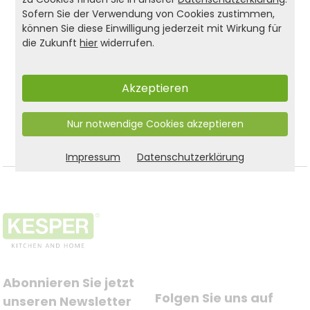
und Design perfekt in Einklang. Tipp: Auch ideal
Sofern Sie der Verwendung von Cookies zustimmen,
für Gästezimmer, Kinderzimmer oder als
können Sie diese Einwilligung jederzeit mit Wirkung für
Aufbewahrungslösung im Flur.
die Zukunft
hier
widerrufen.
Akzeptieren
Produkt- und Sicherheitshinweise:
Zurück zur Liste
Nur notwendige Cookies akzeptieren
Impressum
Datenschutzerklärung
Abonnieren Sie jetzt 
Folgen Sie uns auf
unseren Newsletter