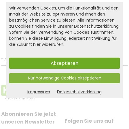
Ergänzung für jeden Eingangsbereich.
Wir verwenden Cookies, um die Funktionalität und den
Inhalt der Website zu optimieren und Ihnen den
bestmöglichen Service zu bieten. Alle Informationen
Produkt- und Sicherheitshinweise:
zu Cookies finden Sie in unserer
Datenschutzerklärung
.
Sofern Sie der Verwendung von Cookies zustimmen,
Zurück zur Liste
können Sie diese Einwilligung jederzeit mit Wirkung für
die Zukunft
hier
widerrufen.
*
Alle Preise inkl. gesetzl. MwSt. und zzgl.
Versandkosten
.
Akzeptieren
Nur notwendige Cookies akzeptieren
Impressum
Datenschutzerklärung
Abonnieren Sie jetzt 
Folgen Sie uns auf
unseren Newsletter