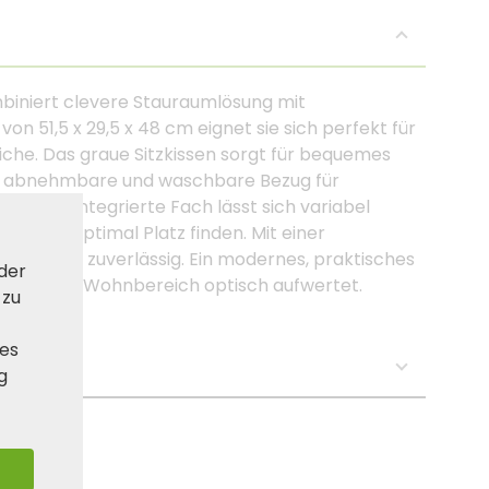
iniert clevere Stauraumlösung mit
 51,5 x 29,5 x 48 cm eignet sie sich perfekt für
iche. Das graue Sitzkissen sorgt für bequemes
r abnehmbare und waschbare Bezug für
us: Das integrierte Fach lässt sich variabel
­schuhe optimal Platz finden. Mit einer
 stabil und zuverlässig. Ein modernes, praktisches
 der
zeitig den Wohnbereich optisch aufwertet.
 zu
ies
se:
g