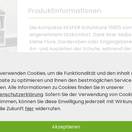
Produktinformationen
Die kompakte KESPER Schuhbank 15905 komb
angenehmem Sitzkomfort. Dank ihrer Maße von
kleine Flure, Garderoben oder Eingangsbere
An- und Ausziehen der Schuhe, während de
gepflegte Sauberkeit sorgt. Ein besonderes Pl
einteilen, sodass Sneaker, Pumps oder Kinder
Belastbarkeit bis 110 kg steht die Schuhbank
 verwenden Cookies, um die Funktionalität und den Inhalt
Möbelstück, das Ordnung schafft und gleich
site zu optimieren und Ihnen den bestmöglichen Service
en. Alle Informationen zu Cookies finden Sie in unserer
enschutzerklärung
. Sofern Sie der Verwendung von Cook
Produkt- und Sicherheitshinwei
timmen, können Sie diese Einwilligung jederzeit mit Wirkun
die Zukunft
hier
widerrufen.
Akzeptieren