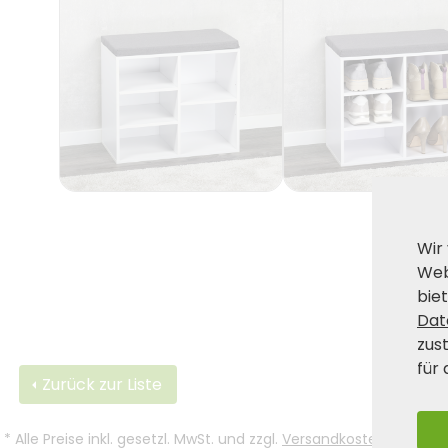
Wir
Web
biet
Dat
zus
für 
Zurück zur Liste
*
Alle Preise inkl. gesetzl. MwSt. und zzgl.
Versandkosten
.