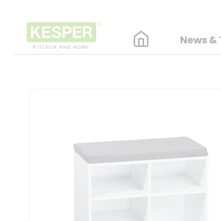
News & 