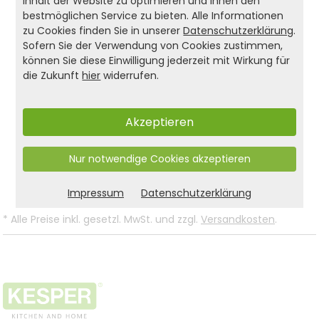
Inhalt der Website zu optimieren und Ihnen den
aus FSC®-zertifiziertem Material (FSC® C014021)
bestmöglichen Service zu bieten. Alle Informationen
zu Cookies finden Sie in unserer
Datenschutzerklärung
.
überzeugt dieser Schuhschrank durch
Sofern Sie der Verwendung von Cookies zustimmen,
durchdachte Funktionalität und ein modernes
können Sie diese Einwilligung jederzeit mit Wirkung für
Design – ideal für eine aufgeräumte und stilvolle
die Zukunft
hier
widerrufen.
Wohnumgebung.
Akzeptieren
Produkt- und Sicherheitshinweise:
Nur notwendige Cookies akzeptieren
Zurück zur Liste
Impressum
Datenschutzerklärung
*
Alle Preise inkl. gesetzl. MwSt. und zzgl.
Versandkosten
.