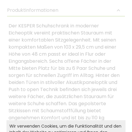
Produktinformationen
Der KESPER Schuhschrank in moderner
Eicheoptik vereint praktischen Stauraum mit
einer komfortablen Sitzgelegenheit. Mit seinen
kompakten Maßen von 103 x 29,5 cm und einer
Höhe von 48 cm passt er ideal in Flur oder
Eingangsbereich. Sechs offene Fächer in der
Mitte bieten Platz für bis zu 6 Paar Schuhe und
sorgen für schnellen Zugriff im Alltag. Hinter den
beiden Türen in stilvoller Akustikpaneloptik und
Push to open Technik befinden sich jeweils drei
weitere Fächer, die zusätzlichen Stauraum für
weitere Schuhe schaffen. Das gepolsterte
Sitzkissen mit Schaumstofffüllung bietet
angenehmen Komfort und ist bis zu 110 kg
belastbar. Der graue Bezug aus Polyester lässt
Wir verwenden Cookies, um die Funktionalität und den
sich abnehmen und bei 30 °C reinigen. Gefertigt