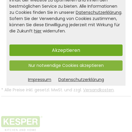
reinigen. Gefertigt aus FSC®-zertifiziertem
bestmöglichen Service zu bieten. Alle Informationen
zu Cookies finden Sie in unserer
Datenschutzerklärung
.
Material (FSC® C014021) überzeugt dieser
Sofern Sie der Verwendung von Cookies zustimmen,
Schuhschrank durch durchdachte Funktionalität
können Sie diese Einwilligung jederzeit mit Wirkung für
und ein modernes Design – ideal für eine
die Zukunft
hier
widerrufen.
aufgeräumte und stilvolle Wohnumgebung.
Akzeptieren
Produkt- und Sicherheitshinweise:
Nur notwendige Cookies akzeptieren
Zurück zur Liste
Impressum
Datenschutzerklärung
*
Alle Preise inkl. gesetzl. MwSt. und zzgl.
Versandkosten
.