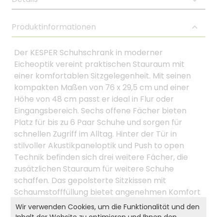
Produktinformationen
Der KESPER Schuhschrank in moderner
Eicheoptik vereint praktischen Stauraum mit
einer komfortablen Sitzgelegenheit. Mit seinen
kompakten Maßen von 76 x 29,5 cm und einer
Höhe von 48 cm passt er ideal in Flur oder
Eingangsbereich. Sechs offene Fächer bieten
Platz für bis zu 6 Paar Schuhe und sorgen für
schnellen Zugriff im Alltag. Hinter der Tür in
stilvoller Akustikpaneloptik und Push to open
Technik befinden sich drei weitere Fächer, die
zusätzlichen Stauraum für weitere Schuhe
schaffen. Das gepolsterte Sitzkissen mit
Schaumstofffüllung bietet angenehmen Komfort
und ist bis zu 110 kg belastbar. Der graue Bezug
Wir verwenden Cookies, um die Funktionalität und den
aus Polyester lässt sich abnehmen und bei 30 °C
Inhalt der Website zu optimieren und Ihnen den