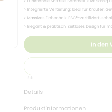
>
Funktionale Saftrille: Sammelt zuverlässig 
>
Integrierte Vertiefung: Ideal für Kräuter, 
>
Massives Eichenholz: FSC®-zertifiziert, sch
>
Elegant & praktisch: Zeitloses Design für 
In den
-
Stk
Details
Produktinformationen