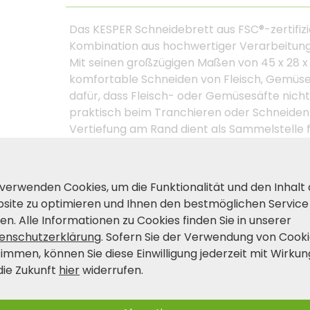
Das KESPER Schneidebrett aus FSC®-zertifizie
Kombination aus hochwertiger Verarbeitung,
Mit seinen großzügigen Maßen von 45 x 28 x 
komfortable Schneiden von Fleisch, Gemüse, 
dafür, dass Fleisch- oder Gemüsesäfte nicht
praktisch beim Tranchieren oder Schneiden 
Vertiefung am Rand dient als Sammelstelle 
erleichtert die Küchenarbeit deutlich. Gefer
Eichenholz, überzeugt dieses Brett durch Lan
messerschonende Eigenschaften. Ob als funk
 verwenden Cookies, um die Funktionalität und den Inhalt
Servierbrett – dieses Holzbrett passt in jed
site zu optimieren und Ihnen den bestmöglichen Service
das Holz dauerhaft schön und gepflegt.
en. Alle Informationen zu Cookies finden Sie in unserer
enschutzerklärung
. Sofern Sie der Verwendung von Cook
timmen, können Sie diese Einwilligung jederzeit mit Wirkun
Produkt- und Sicherheitshinwei
die Zukunft
hier
widerrufen.