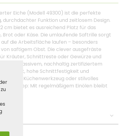
rter Eiche (Modell 49300) ist die perfekte
 durchdachter Funktion und zeitlosem Design.
2 cm bietet es ausreichend Platz für das
Brot oder Käse. Die umlaufende Saftrille sorgt
 auf die Arbeitsfläche laufen – besonders
von saftigem Obst. Die clever ausgefräste
für Kräuter, Schnittreste oder Gewürze und
tigt aus massivem, nachhaltig zertifiziertem
glebigkeit, hohe Schnittfestigkeit und
tionales Küchenwerkzeug oder stilvolles
 der
e Küche. Tipp: Mit regelmäßigem Einölen bleibt
 zu
ies
g
se: