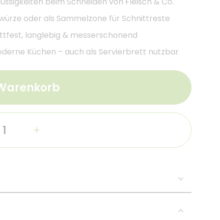
Flüssigkeiten beim Schneiden von Fleisch & Co.
Gewürze oder als Sammelzone für Schnittreste
nittfest, langlebig & messerschonend
moderne Küchen – auch als Servierbrett nutzbar
 Warenkorb
+