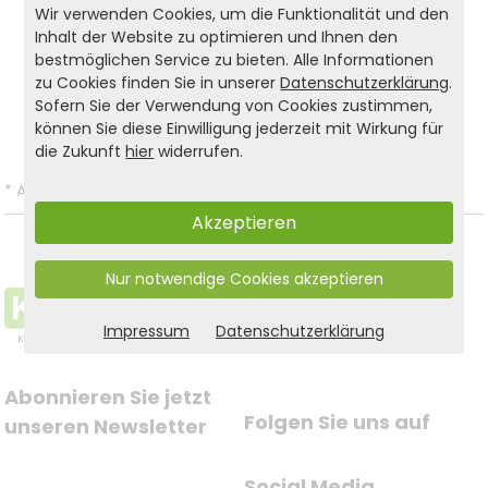
Wir verwenden Cookies, um die Funktionalität und den
Inhalt der Website zu optimieren und Ihnen den
bestmöglichen Service zu bieten. Alle Informationen
Produkt- und Sicherheitshinweise:
zu Cookies finden Sie in unserer
Datenschutzerklärung
.
Sofern Sie der Verwendung von Cookies zustimmen,
Zurück zur Liste
können Sie diese Einwilligung jederzeit mit Wirkung für
die Zukunft
hier
widerrufen.
*
Alle Preise inkl. gesetzl. MwSt. und zzgl.
Versandkosten
.
Akzeptieren
Nur notwendige Cookies akzeptieren
Impressum
Datenschutzerklärung
Abonnieren Sie jetzt 
Folgen Sie uns auf
unseren Newsletter
Social Media