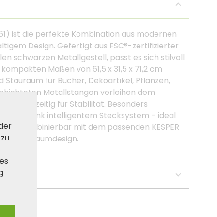
61) ist die perfekte Kombination aus modernen
tigem Design. Gefertigt aus FSC®-zertifizierter
en schwarzen Metallgestell, passt es sich stilvoll
 kompakten Maßen von 61,5 x 31,5 x 71,2 cm
d Stauraum für Bücher, Dekoartikel, Pflanzen,
schichteten Metallstangen verleihen dem
n gleichzeitig für Stabilität. Besonders
rkzeug dank intelligentem Stecksystem – ideal
 der
 Perfekt kombinierbar mit dem passenden KESPER
 zu
heitliches Raumdesign.
ies
g
se: