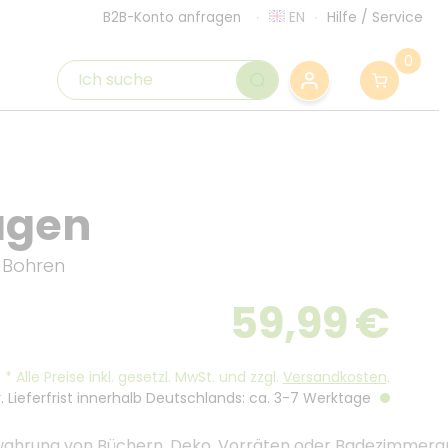
EN
Hilfe
/
Service
B2B-Konto anfragen
0
agen
 Bohren
59,99
€
*
Alle Preise inkl. gesetzl. MwSt. und zzgl.
Versandkosten
.
. Lieferfrist innerhalb Deutschlands: ca. 3-7 Werktage
ewahrung von Büchern, Deko, Vorräten oder Badezimmerar