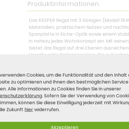
Produktinformationen
Das KESPER Regal mit 3 Ablagen (Modell 184
Materialien, praktischem Nutzen und nachhal
Spanplatte in Eiche-Optik sowie einem stabil
in nahezu jedes Wohnkonzept ein. Mit seinen
bietet das Regal auf drei Ebenen ausreichen
Vorräte oder Badaccessoires. Die pulverbe
Möbelstück einen industriellen Look und sorge
praktisch: Der Aufbau erfolgt ganz ohne We
 verwenden Cookies, um die Funktionalität und den Inhalt
für alle, die es unkompliziert mögen. Tipp:
site zu optimieren und Ihnen den bestmöglichen Service
Beistelltisch aus derselben Serie für ein ein
en. Alle Informationen zu Cookies finden Sie in unserer
enschutzerklärung
. Sofern Sie der Verwendung von Cook
timmen, können Sie diese Einwilligung jederzeit mit Wirkun
Produkt- und Sicherheitshinwei
die Zukunft
hier
widerrufen.
Akzeptieren