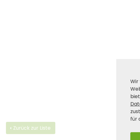
Wir
Web
biet
Dat
zus
für 
Zurück zur Liste