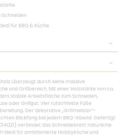
zstärke
m Schneiden
ideal für BBQ & Küche
holz überzeugt durch seine massive
he und Grillbereich. Mit einer Holzstärke von ca.
ders stabile Arbeitsfläche zum Schneiden,
se oder Grillgut. Vier rutschfeste Füße
ereitung. Der dekorative „Grillmeister“-
chten Blickfang bei jedem BBQ-Abend. Gefertigt
014021) verbindet das Schneidebrett natürliche
ich ideal für ambitionierte Hobbyköche und