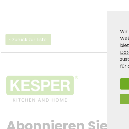
Wir
Web
Zurück zur Liste
biet
Dat
zus
für 
Abonnieren Sie jet