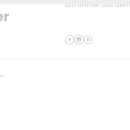
um immer auf dem 
er
ten.