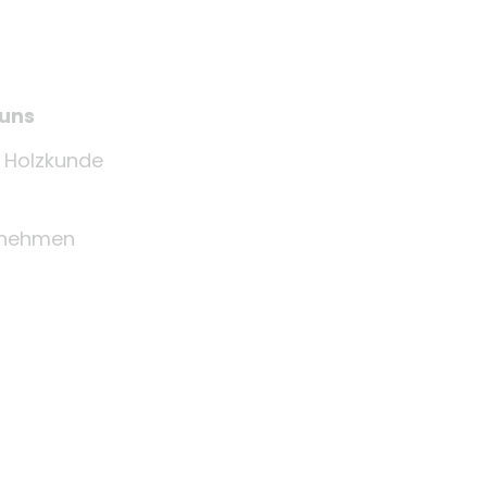
 uns
e Holzkunde
rnehmen