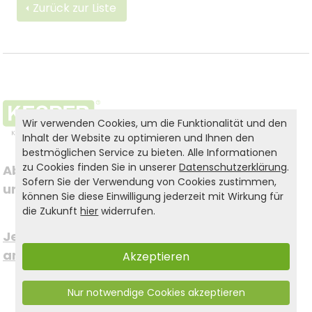
Zurück zur Liste
Wir verwenden Cookies, um die Funktionalität und den
Inhalt der Website zu optimieren und Ihnen den
bestmöglichen Service zu bieten. Alle Informationen
zu Cookies finden Sie in unserer
Datenschutzerklärung
.
Abonnieren Sie jetzt 
Folgen Sie uns auf
Sofern Sie der Verwendung von Cookies zustimmen,
unseren Newsletter
können Sie diese Einwilligung jederzeit mit Wirkung für
die Zukunft
hier
widerrufen.
Social Media
Jetzt kostenfrei 
anmelden >
Akzeptieren
um immer auf dem
Nur notwendige Cookies akzeptieren
Laufenden zu bleiben.