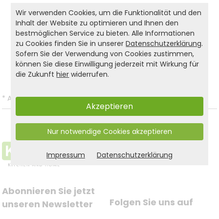
Schutzplatten für den Herd!
Wir verwenden Cookies, um die Funktionalität und den
Inhalt der Website zu optimieren und Ihnen den
bestmöglichen Service zu bieten. Alle Informationen
Produkt- und Sicherheitshinweise:
zu Cookies finden Sie in unserer
Datenschutzerklärung
.
Sofern Sie der Verwendung von Cookies zustimmen,
Zurück zur Liste
können Sie diese Einwilligung jederzeit mit Wirkung für
die Zukunft
hier
widerrufen.
*
Alle Preise inkl. gesetzl. MwSt. und zzgl.
Versandkosten
.
Akzeptieren
Nur notwendige Cookies akzeptieren
Impressum
Datenschutzerklärung
Abonnieren Sie jetzt 
Folgen Sie uns auf
unseren Newsletter