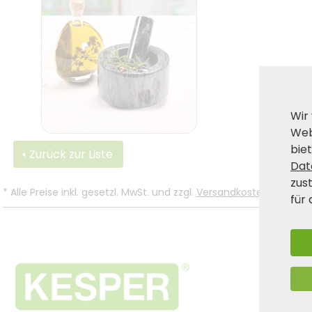
Wir
Web
biet
Zurück zur Liste
Dat
zus
*
Alle Preise inkl. gesetzl. MwSt. und zzgl.
Versandkosten
.
für 