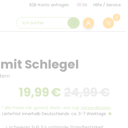
EN
Hilfe
/
Service
B2B-Konto anfragen
0
mit Schlegel
tern
19,99
€
24,99 €
*
Alle Preise inkl. gesetzl. MwSt. und zzgl.
Versandkosten
.
. Lieferfrist innerhalb Deutschlands: ca. 3-7 Werktage
>
schwerer Fuß für optimale Standfestigkeit