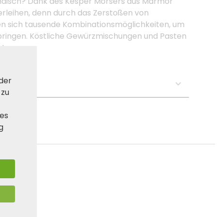
 Indisch? Dank des Kesper Mörsers aus Marmor
rleihen, denn durch das Zerstoßen von
n sich tausende Kombinationsmöglichkeiten, um
 bringen. Köstliche Gewürzmischungen und Pasten
n!
 der
se:
 zu
ies
g