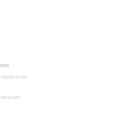
 uns
e Holzkunde
rnehmen