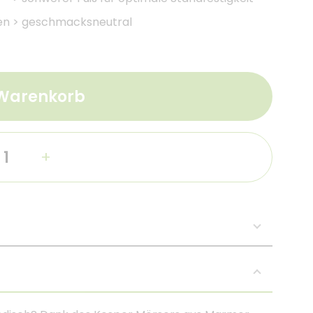
en
>
geschmacksneutral
 Warenkorb
+