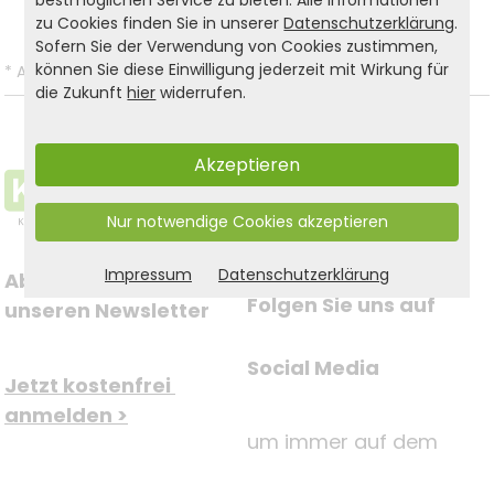
zu Cookies finden Sie in unserer
Datenschutzerklärung
.
Sofern Sie der Verwendung von Cookies zustimmen,
können Sie diese Einwilligung jederzeit mit Wirkung für
*
Alle Preise inkl. gesetzl. MwSt. und zzgl.
Versandkosten
.
die Zukunft
hier
widerrufen.
Akzeptieren
Nur notwendige Cookies akzeptieren
Impressum
Datenschutzerklärung
Abonnieren Sie jetzt 
Folgen Sie uns auf
unseren Newsletter
Social Media
Jetzt kostenfrei 
anmelden >
um immer auf dem