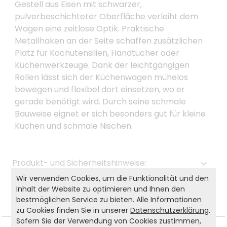
Gestell aus Eisen mit schwarzer,
pulverbeschichteter Oberfläche verleiht dem
Wagen eine zeitlose Optik. Praktische
Metallhaken an der Seite schaffen zusätzlichen
Platz für Kochutensilien, Handtücher oder
Küchenwerkzeuge. Dank der leichtgängigen
Rollen lässt sich der Küchenwagen mühelos
bewegen und flexibel dort einsetzen, wo er
gerade benötigt wird. Durch seine schmale
Bauweise eignet er sich besonders gut für kleine
Küchen und schmale Nischen.
Produkt- und Sicherheitshinweise:
Wir verwenden Cookies, um die Funktionalität und den
Zurück zur Liste
Inhalt der Website zu optimieren und Ihnen den
bestmöglichen Service zu bieten. Alle Informationen
zu Cookies finden Sie in unserer
Datenschutzerklärung
.
Sofern Sie der Verwendung von Cookies zustimmen,