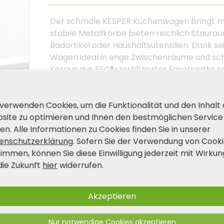
Der schmale KESPER Küchenwagen bringt ma
stabile Metallkörbe bieten reichlich Staura
Badartikel oder Haushaltsutensilien. Dank s
Wagen ideal in enge Zwischenräume und scha
Korpus aus FSC®-zertifizierter Faserplatte s
leichtgängige Rollen – zwei davon feststellba
Küche, Bad, Abstellkammer oder Büro. Ein vi
 verwenden Cookies, um die Funktionalität und den Inhalt
site zu optimieren und Ihnen den bestmöglichen Service
en. Alle Informationen zu Cookies finden Sie in unserer
Produkt- und Sicherheitshinwei
enschutzerklärung
. Sofern Sie der Verwendung von Cook
timmen, können Sie diese Einwilligung jederzeit mit Wirkun
die Zukunft
hier
widerrufen.
Akzeptieren
Nur notwendige Cookies akzeptieren