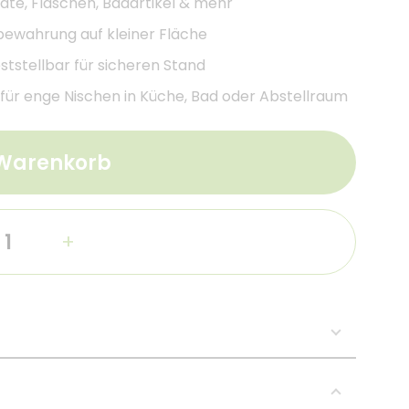
räte, Flaschen, Badartikel & mehr
fbewahrung auf kleiner Fläche
eststellbar für sicheren Stand
ür enge Nischen in Küche, Bad oder Abstellraum
 Warenkorb
+