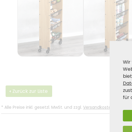
Wir
Web
biet
Dat
zus
Zurück zur Liste
für 
*
Alle Preise inkl. gesetzl. MwSt. und zzgl.
Versandkosten
.