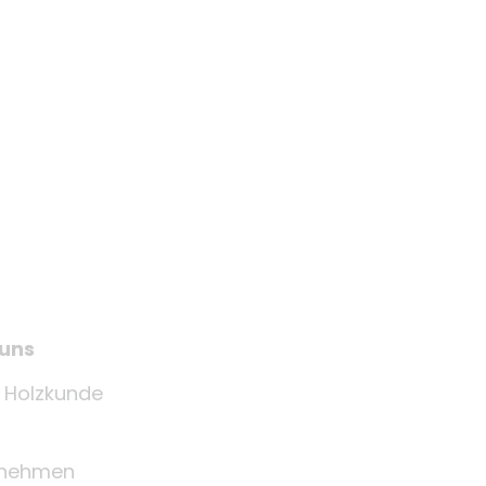
 uns
e Holzkunde
rnehmen