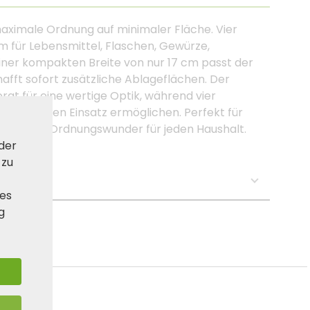
ximale Ordnung auf minimaler Fläche. Vier
um für Lebensmittel, Flaschen, Gewürze,
einer kompakten Breite von nur 17 cm passt der
fft sofort zusätzliche Ablageflächen. Der
orgt für eine wertige Optik, während vier
r – flexiblen Einsatz ermöglichen. Perfekt für
elseitiges Ordnungswunder für jeden Haushalt.
 der
 zu
se:
ies
g