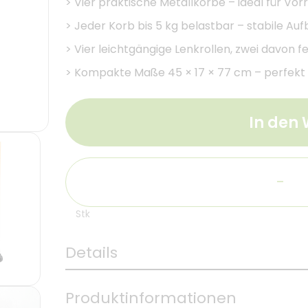
>
Vier praktische Metallkörbe – ideal für Vor
>
Jeder Korb bis 5 kg belastbar – stabile Au
>
Vier leichtgängige Lenkrollen, zwei davon f
>
Kompakte Maße 45 × 17 × 77 cm – perfekt f
In den
-
Stk
Details
Produktinformationen