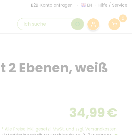
EN
Hilfe
/
Service
B2B-Konto anfragen
0
t 2 Ebenen, weiß
34,99
€
*
Alle Preise inkl. gesetzl. MwSt. und zzgl.
Versandkosten
.