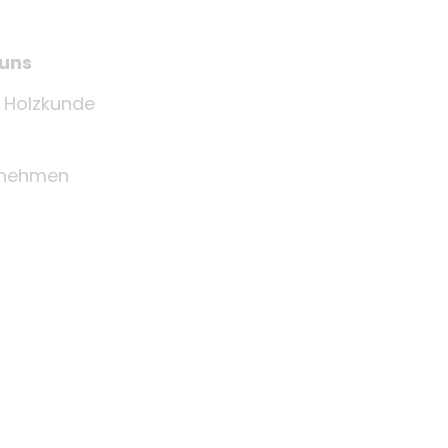
 uns
e Holzkunde
rnehmen