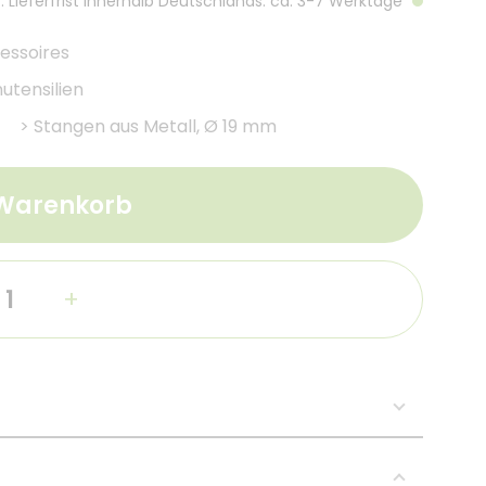
. Lieferfrist innerhalb Deutschlands: ca. 3-7 Werktage
essoires
utensilien
>
Stangen aus Metall, Ø 19 mm
 Warenkorb
+