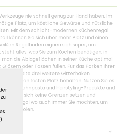
erkzeuge nie schnell genug zur Hand haben. Im
nötige Platz, um köstliche Gewürze und nützliche
alten. Mit dem schlicht-modernen Küchenregal
ll können Sie sich über mehr Platz und einen
 weißen Regalböden eignen sich super, um
 steht alles, was Sie zum Kochen benötigen, in
ie man die Ablageflächen in seiner Küche optimal
t Gläsern oder Tassen füllen. Für das Parken Ihrer
an der Seite drei weitere Gitterhaken
n stets ihren festen Platz behalten. Nutzen Sie es
 Cremes, Zahnpasta und Hairstyling-Produkte und
 der
assen Sie sich keine Grenzen setzen und
 zu
 Küchenregal wo auch immer Sie möchten, um
herauszuholen.
ies
g
se: