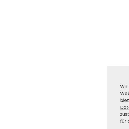
Wir
Web
biet
Dat
zus
für 