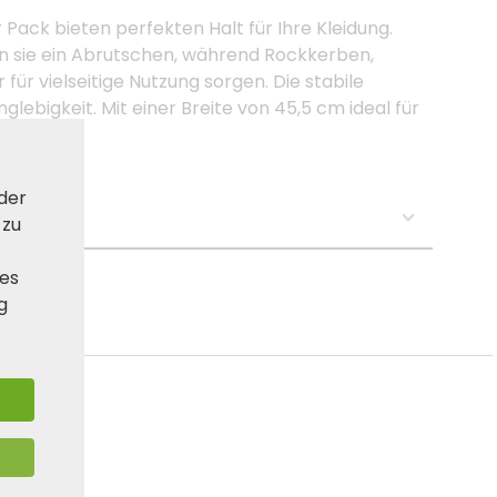
Pack bieten perfekten Halt für Ihre Kleidung.
n sie ein Abrutschen, während Rockkerben,
ür vielseitige Nutzung sorgen. Die stabile
lebigkeit. Mit einer Breite von 45,5 cm ideal für
 der
se:
 zu
ies
g