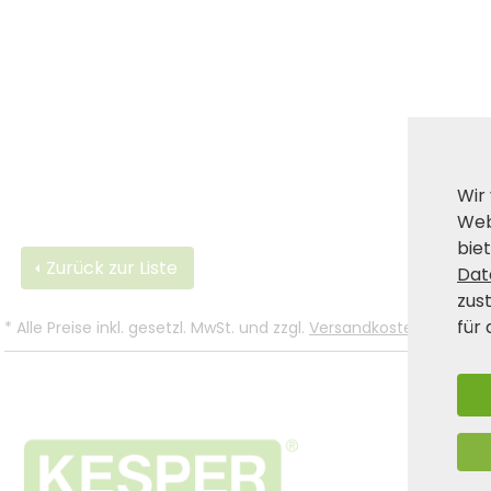
Wir
Web
biet
Zurück zur Liste
Dat
zus
für 
*
Alle Preise inkl. gesetzl. MwSt. und zzgl.
Versandkosten
.