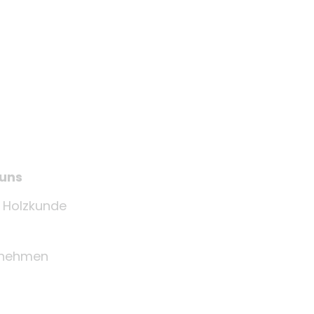
 uns
e Holzkunde
rnehmen