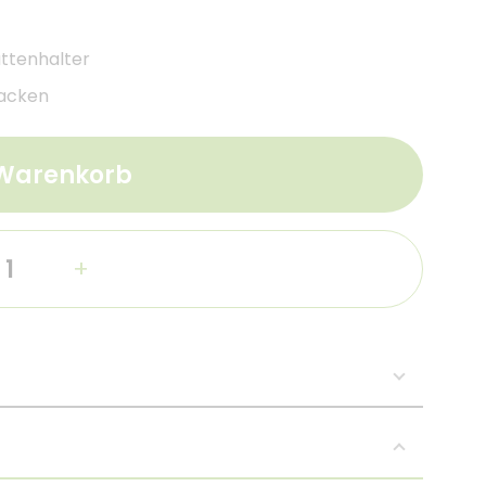
ttenhalter
Jacken
 Warenkorb
+