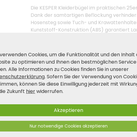
Die KESPER Kleiderbügel im praktischen 25er 
Dank der samtartigen Beflockung verhinder
Hosensteg sowie Tuch- und Krawattenhalter f
Kunststoff-Konstruktion (ABS) garantiert Lang
Jacken, Blusen, Hosen und mehr.
 verwenden Cookies, um die Funktionalität und den Inhalt
Produkt- und Sicherheitshinwei
site zu optimieren und Ihnen den bestmöglichen Service
en. Alle Informationen zu Cookies finden Sie in unserer
enschutzerklärung
. Sofern Sie der Verwendung von Cook
timmen, können Sie diese Einwilligung jederzeit mit Wirkun
die Zukunft
hier
widerrufen.
Akzeptieren
Nur notwendige Cookies akzeptieren