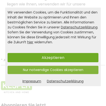
liegen wie Ihnen, verwenden wir für unsere
Kindermöbel ausschließlich FSC®-zertifiziertes
Wir verwenden Cookies, um die Funktionalität und den
Material!
Inhalt der Website zu optimieren und Ihnen den
bestmöglichen Service zu bieten. Alle Informationen
zu Cookies finden Sie in unserer
Datenschutzerklärung
.
Sofern Sie der Verwendung von Cookies zustimmen,
Produkt- und Sicherheitshinweise:
können Sie diese Einwilligung jederzeit mit Wirkung für
die Zukunft
Zurück zur Liste
hier
widerrufen.
Akzeptieren
*
Alle Preise inkl. gesetzl. MwSt. und zzgl.
Versandkosten
.
Nur notwendige Cookies akzeptieren
Impressum
Datenschutzerklärung
Abonnieren Sie jetzt 