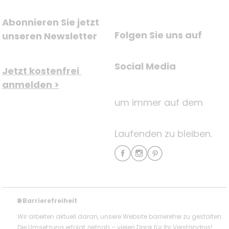
Abonnieren Sie jetzt 
Folgen Sie uns auf
unseren Newsletter
Social Media
Jetzt kostenfrei 
anmelden >
um immer auf dem
Laufenden zu bleiben.
Barrierefreiheit
🌐
Wir arbeiten aktuell daran, unsere Website barrierefrei zu gestalten.
Die Umsetzung erfolgt zeitnah – vielen Dank für Ihr Verständnis!