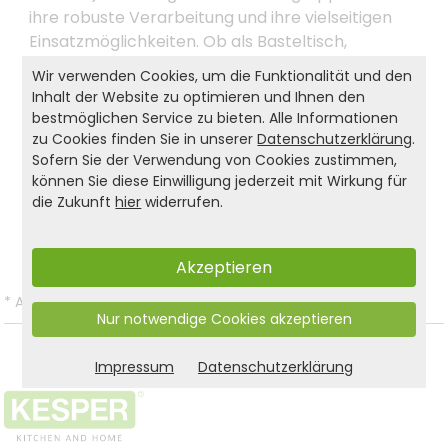
ihre robuste Verarbeitung und ihre vielseitigen
Einsatzmöglichkeiten. Ob als Basteltisch,
Spieltisch oder erste Lernstation – das KESPER
Wir verwenden Cookies, um die Funktionalität und den
Möbelset begleitet Kinder zuverlässig durch den
Inhalt der Website zu optimieren und Ihnen den
Alltag.
bestmöglichen Service zu bieten. Alle Informationen
zu Cookies finden Sie in unserer
Datenschutzerklärung
.
Sofern Sie der Verwendung von Cookies zustimmen,
können Sie diese Einwilligung jederzeit mit Wirkung für
Produkt- und Sicherheitshinweise:
die Zukunft
hier
widerrufen.
Zurück zur Liste
Akzeptieren
*
Alle Preise inkl. gesetzl. MwSt. und zzgl.
Versandkosten
.
Nur notwendige Cookies akzeptieren
Impressum
Datenschutzerklärung